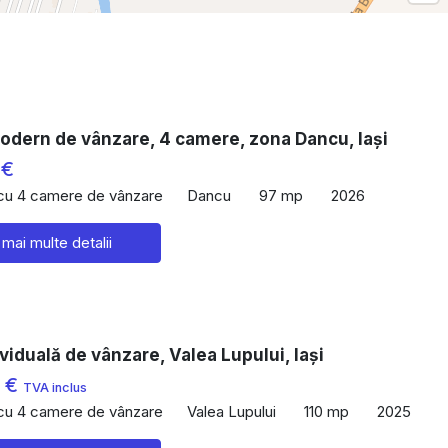
odern de vânzare, 4 camere, zona Dancu, Iași
 €
 cu 4 camere de vânzare
Dancu
97 mp
2026
 mai multe detalii
viduală de vânzare, Valea Lupului, Iași
0 €
TVA inclus
 cu 4 camere de vânzare
Valea Lupului
110 mp
2025