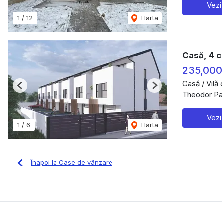
Vezi
1
/
12
Harta
Casă, 4 c
235,00
Casă / Vilă
Previous
Next
Theodor Pal
Vezi
1
/
6
Harta
Înapoi la Case de vânzare