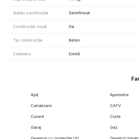
Stadiu construcție
Semifinisat
Construcție nouă
Da
Tip construcție
Beton
Cadastru
Există
Fac
Apă
Apometre
Canalizare
CATV
Curent
Curte
Garaj
Gaz
Geamuri cu protecție UV
Geamuri tripan