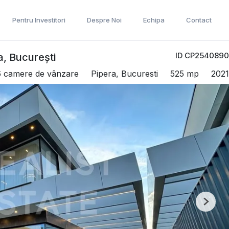
Pentru Investitori
Despre Noi
Echipa
Contact
ID CP2540890
a, București
 6 camere de vânzare
Pipera, Bucuresti
525 mp
2021
Next