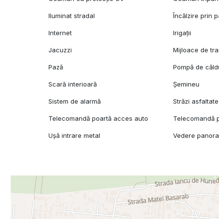
Iluminat stradal
Încălzire prin 
Internet
Irigații
Jacuzzi
Mijloace de tr
Pază
Pompă de căld
Scară interioară
Șemineu
Sistem de alarmă
Străzi asfaltate
Telecomandă poartă acces auto
Telecomandă p
Ușă intrare metal
Vedere panor