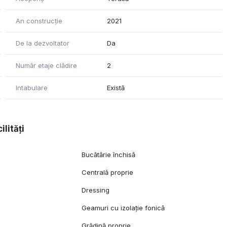
An construcție
2021
De la dezvoltator
Da
Număr etaje clădire
2
Intabulare
Există
ilități
Bucătărie închisă
Centrală proprie
Dressing
Geamuri cu izolație fonică
Grădină proprie