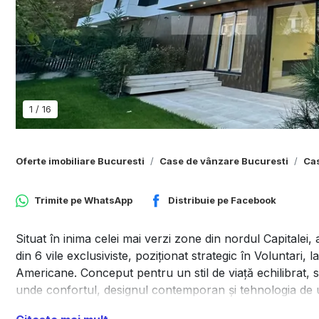
1
/
16
Oferte imobiliare Bucuresti
Case de vânzare Bucuresti
Cas
Trimite pe
WhatsApp
Distribuie pe
Facebook
Situat în inima celei mai verzi zone din nordul Capitalei
din 6 vile exclusiviste, poziționat strategic în Voluntari,
Americane. Conceput pentru un stil de viață echilibrat, s
unde confortul, designul contemporan și tehnologia de u
natura.