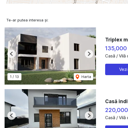
Te-ar putea interesa și:
Triplex m
135,000
Casă / Vilă
Previous
Next
Vezi
1
/
13
Harta
Casă indi
220,00
Casă / Vilă
Previous
Next