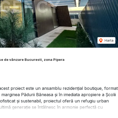
Harta
e de vânzare Bucuresti, zona Pipera
, acest proiect este un ansamblu rezidențial boutique, format
 la marginea Pădurii Băneasa și în imediata apropiere a Școlii
ofisticat și sustenabil, proiectul oferă un refugiu urban
ltimă generație se întâlnesc în armonie perfectă cu