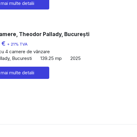
 mai multe detalii
amere, Theodor Pallady, București
0 €
+ 21% TVA
 cu 4 camere de vânzare
lady, Bucuresti
139.25 mp
2025
 mai multe detalii