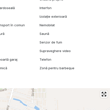
pardoseală
Interfon
Izolație exterioară
ansport în comun
Nemobilat
ură
Saună
Senzor de fum
Supraveghere video
oartă garaj
Telefon
amică
Zonă pentru barbeque