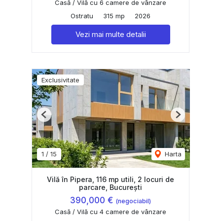
Casă / Vilă cu 6 camere de vânzare
Ostratu
315 mp
2026
Vezi mai multe detalii
Exclusivitate
Previous
Next
1
/
15
Harta
Vilă în Pipera, 116 mp utili, 2 locuri de
parcare, București
390,000 €
(negociabil)
Casă / Vilă cu 4 camere de vânzare