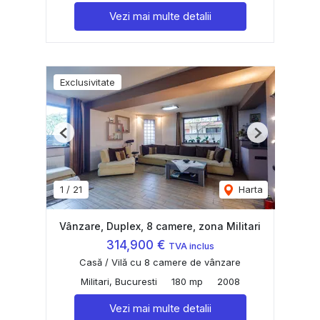
Vezi mai multe detalii
Exclusivitate
Previous
Next
1
/
21
Harta
Vânzare, Duplex, 8 camere, zona Militari
314,900 €
TVA inclus
Casă / Vilă cu 8 camere de vânzare
Militari, Bucuresti
180 mp
2008
Vezi mai multe detalii