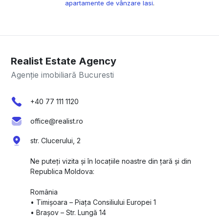
apartamente de vânzare Iasi
.
Realist Estate Agency
Agenție imobiliară Bucuresti
+40 77 111 1120
office@realist.ro
str. Clucerului, 2
Ne puteți vizita și în locațiile noastre din țară și din
Republica Moldova:
România
•⁠ ⁠Timișoara – Piața Consiliului Europei 1
•⁠ ⁠Brașov – Str. Lungă 14