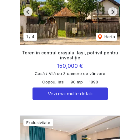
Previous
Next
1
/
4
Harta
Teren în centrul orașului Iași, potrivit pentru
investiție
150,000 €
Casă / Vilă cu 3 camere de vânzare
Copou, Iasi
90 mp
1890
Vezi mai multe detalii
Exclusivitate