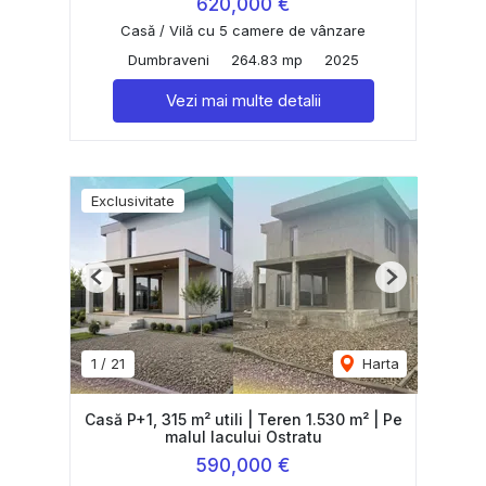
620,000 €
Casă / Vilă cu 5 camere de vânzare
Dumbraveni
264.83 mp
2025
Vezi mai multe detalii
Exclusivitate
Previous
Next
1
/
21
Harta
Casă P+1, 315 m² utili | Teren 1.530 m² | Pe
malul lacului Ostratu
590,000 €