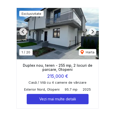
Exclusivitate
Previous
Next
1
/
20
Harta
Duplex nou, teren - 255 mp, 2 locuri de
parcare, Otopeni
215,000 €
Casă / Vilă cu 4 camere de vânzare
Exterior Nord, Otopeni
95.7 mp
2025
Vezi mai multe detalii