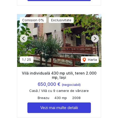
Comision 0%
Exclusivitate
Previous
Next
1
/
25
Harta
Vilă individuală 430 mp utili, teren 2.000
mp, Iași
650,000 €
(negociabil)
Casă / Vilă cu 9 camere de vânzare
Breazu
430 mp
2008
Vezi mai multe detalii