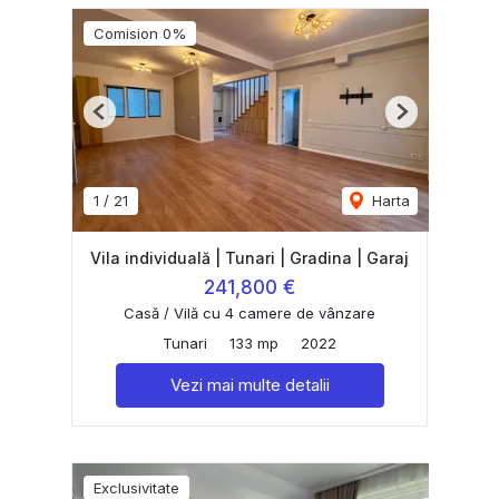
Comision 0%
Previous
Next
1
/
21
Harta
Vila individuală | Tunari | Gradina | Garaj
241,800 €
Casă / Vilă cu 4 camere de vânzare
Tunari
133 mp
2022
Vezi mai multe detalii
Exclusivitate