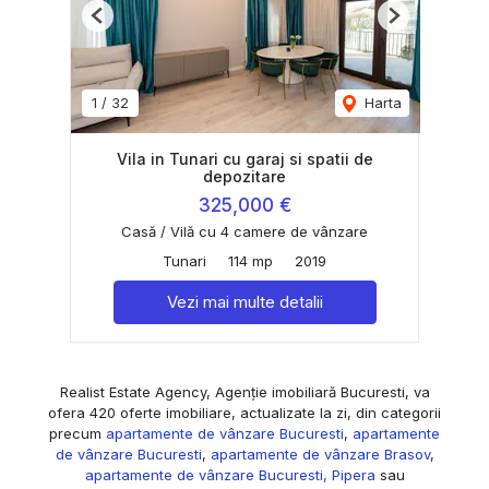
Previous
Next
1
/
32
Harta
Vila in Tunari cu garaj si spatii de
depozitare
325,000 €
Casă / Vilă cu 4 camere de vânzare
Tunari
114 mp
2019
Vezi mai multe detalii
Realist Estate Agency, Agenție imobiliară Bucuresti, va
ofera 420 oferte imobiliare, actualizate la zi, din categorii
precum
apartamente de vânzare Bucuresti
,
apartamente
de vânzare Bucuresti
,
apartamente de vânzare Brasov
,
apartamente de vânzare Bucuresti, Pipera
sau