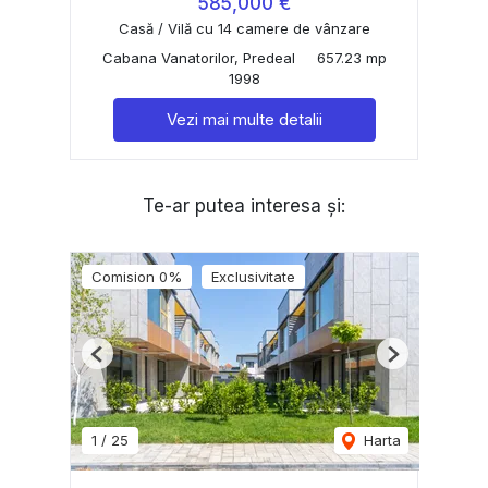
585,000 €
Casă / Vilă cu 14 camere de vânzare
Cabana Vanatorilor, Predeal
657.23 mp
1998
Vezi mai multe detalii
Te-ar putea interesa și:
Comision 0%
Exclusivitate
Previous
Next
1
/
25
Harta