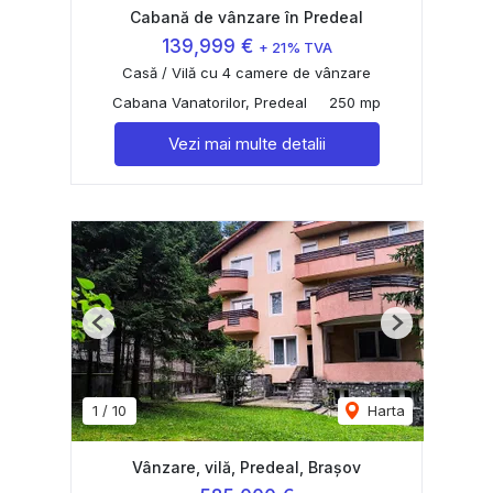
Cabană de vânzare în Predeal
139,999 €
+ 21% TVA
Casă / Vilă cu 4 camere de vânzare
Cabana Vanatorilor, Predeal
250 mp
Vezi mai multe detalii
Previous
Next
1
/
10
Harta
Vânzare, vilă, Predeal, Brașov