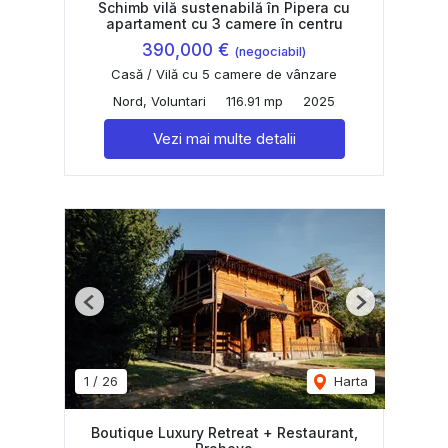
Schimb vilă sustenabilă în Pipera cu
apartament cu 3 camere în centru
390,000 €
(negociabil)
Casă / Vilă cu 5 camere de vânzare
Nord, Voluntari
116.91 mp
2025
Vezi mai multe detalii
Previous
Next
1
/
26
Harta
Boutique Luxury Retreat + Restaurant,