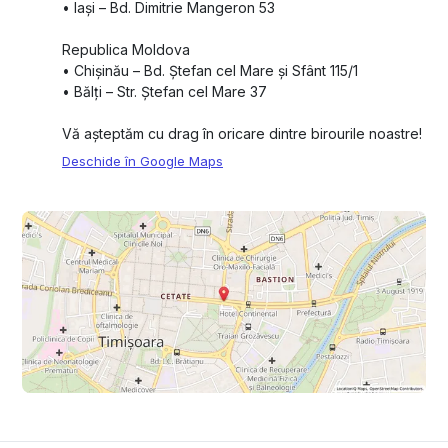
•⁠ ⁠Iași – Bd. Dimitrie Mangeron 53
Republica Moldova
•⁠ ⁠Chișinău – Bd. Ștefan cel Mare și Sfânt 115/1
•⁠ ⁠Bălți – Str. Ștefan cel Mare 37
Vă așteptăm cu drag în oricare dintre birourile noastre!
Deschide în Google Maps