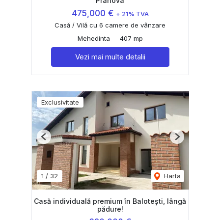
Prahova
475,000 €
+ 21% TVA
Casă / Vilă cu 6 camere de vânzare
Mehedinta
407 mp
Vezi mai multe detalii
Exclusivitate
Previous
Next
1
/
32
Harta
Casă individuală premium în Balotești, lângă
pădure!