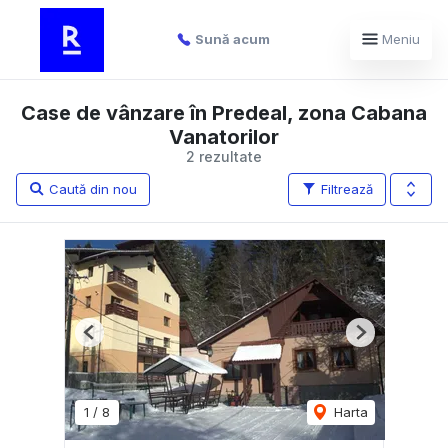
Sună acum
Meniu
Case de vânzare în Predeal, zona Cabana
Vanatorilor
2 rezultate
Caută din nou
Filtrează
Previous
Next
1
/
8
Harta