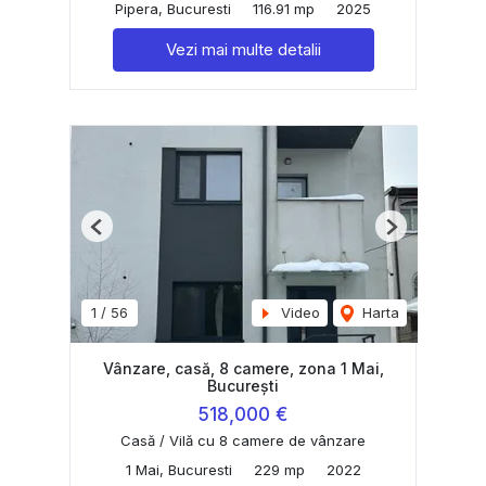
Pipera, Bucuresti
116.91 mp
2025
Vezi mai multe detalii
Previous
Next
1
/
56
Video
Harta
Vânzare, casă, 8 camere, zona 1 Mai,
București
518,000 €
Casă / Vilă cu 8 camere de vânzare
1 Mai, Bucuresti
229 mp
2022