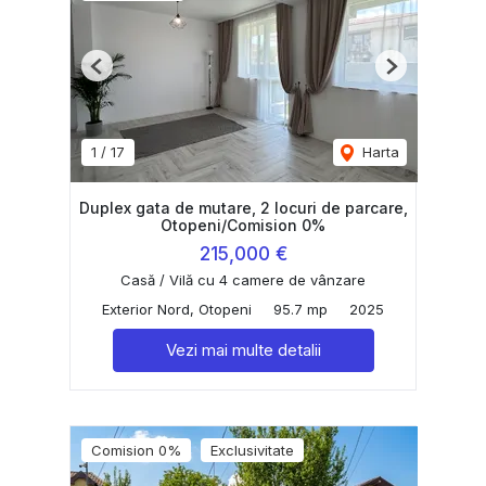
Previous
Next
1
/
17
Harta
Duplex gata de mutare, 2 locuri de parcare,
Otopeni/Comision 0%
215,000 €
Casă / Vilă cu 4 camere de vânzare
Exterior Nord, Otopeni
95.7 mp
2025
Vezi mai multe detalii
Comision 0%
Exclusivitate