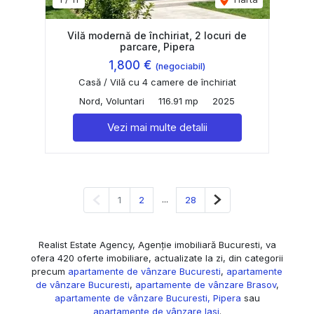
Vilă modernă de închiriat, 2 locuri de
parcare, Pipera
1,800 €
(negociabil)
Casă / Vilă cu 4 camere de închiriat
Nord, Voluntari
116.91 mp
2025
Vezi mai multe detalii
Pagina anterioară
...
Pagina următoare
1
2
28
Realist Estate Agency, Agenție imobiliară Bucuresti, va
ofera 420 oferte imobiliare, actualizate la zi, din categorii
precum
apartamente de vânzare Bucuresti
,
apartamente
de vânzare Bucuresti
,
apartamente de vânzare Brasov
,
apartamente de vânzare Bucuresti, Pipera
sau
apartamente de vânzare Iasi
.