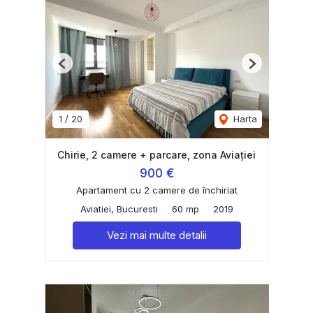
Previous
Next
1
/
20
Harta
Chirie, 2 camere + parcare, zona Aviației
900 €
Apartament cu 2 camere de închiriat
Aviatiei, Bucuresti
60 mp
2019
Vezi mai multe detalii