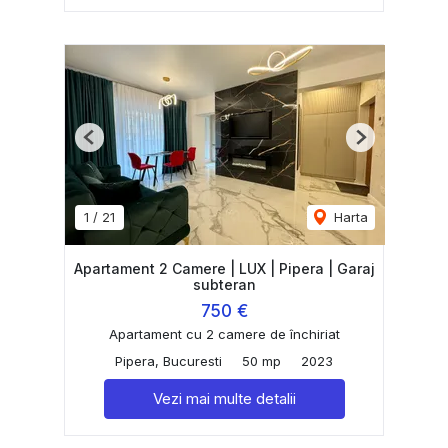
Previous
Next
1
/
21
Harta
Apartament 2 Camere | LUX | Pipera | Garaj
subteran
750 €
Apartament cu 2 camere de închiriat
Pipera, Bucuresti
50 mp
2023
Vezi mai multe detalii