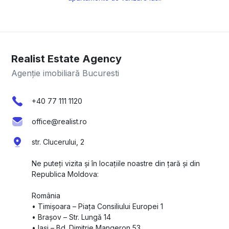
Realist Estate Agency
Agenție imobiliară Bucuresti
+40 77 111 1120
office@realist.ro
str. Clucerului, 2
Ne puteți vizita și în locațiile noastre din țară și din
Republica Moldova:
România
•⁠ ⁠Timișoara – Piața Consiliului Europei 1
•⁠ ⁠Brașov – Str. Lungă 14
•⁠ ⁠Iași – Bd. Dimitrie Mangeron 53