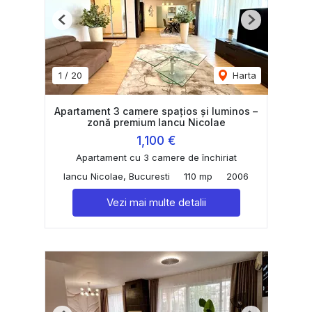
Previous
Next
1
/
20
Harta
Apartament 3 camere spațios și luminos –
zonă premium Iancu Nicolae
1,100 €
Apartament cu 3 camere de închiriat
Iancu Nicolae, Bucuresti
110 mp
2006
Vezi mai multe detalii