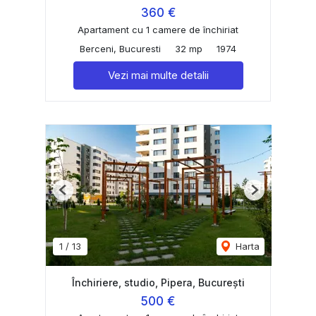
360 €
Apartament cu 1 camere de închiriat
Berceni, Bucuresti
32 mp
1974
Vezi mai multe detalii
Previous
Next
1
/
13
Harta
Închiriere, studio, Pipera, București
500 €