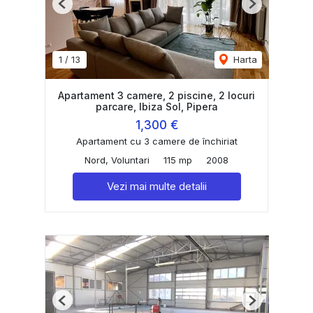
Previous
Next
1
/
13
Harta
Apartament 3 camere, 2 piscine, 2 locuri
parcare, Ibiza Sol, Pipera
1,300 €
Apartament cu 3 camere de închiriat
Nord, Voluntari
115 mp
2008
Vezi mai multe detalii
Previous
Next