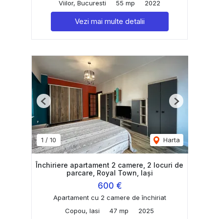
Viilor, Bucuresti
55 mp
2022
Vezi mai multe detalii
Previous
Next
1
/
10
Harta
Închiriere apartament 2 camere, 2 locuri de
parcare, Royal Town, Iași
600 €
Apartament cu 2 camere de închiriat
Copou, Iasi
47 mp
2025