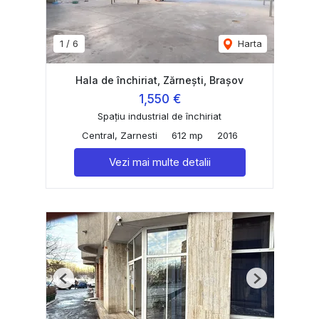
1
/
6
Harta
Hala de închiriat, Zărnești, Brașov
1,550 €
Spațiu industrial de închiriat
Central, Zarnesti
612 mp
2016
Vezi mai multe detalii
Previous
Next