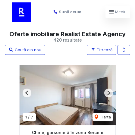
Sună acum
Meniu
Oferte imobiliare Realist Estate Agency
420 rezultate
Caută din nou
Filtrează
Previous
Next
1
/
7
Harta
Chirie, garsonieră în zona Berceni