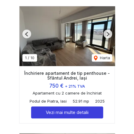
Previous
Next
1
/
10
Harta
Închiriere apartament de tip penthouse -
Sfântul Andrei, Iași
750 €
+ 21% TVA
Apartament cu 2 camere de închiriat
Podul de Piatra, Iasi
52.91 mp
2025
Vezi mai multe detalii