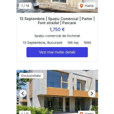
1
/
14
Harta
13 Septembrie | Spațiu Comercial | Parter |
Font stradal | Parcare
1,750 €
Spațiu comercial de închiriat
13 Septembrie, Bucuresti
146 mp
1990
Vezi mai multe detalii
Exclusivitate
Previous
Next
1
/
11
Harta