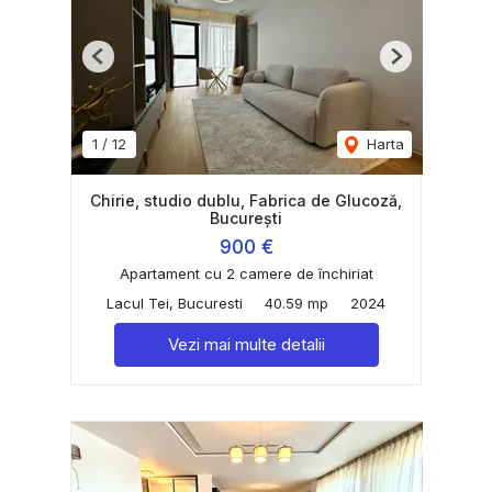
Previous
Next
1
/
12
Harta
Chirie, studio dublu, Fabrica de Glucoză,
București
900 €
Apartament cu 2 camere de închiriat
Lacul Tei, Bucuresti
40.59 mp
2024
Vezi mai multe detalii