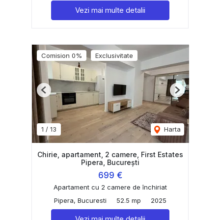
Vezi mai multe detalii
Comision 0%
Exclusivitate
Previous
Next
1
/
13
Harta
Chirie, apartament, 2 camere, First Estates
Pipera, București
699 €
Apartament cu 2 camere de închiriat
Pipera, Bucuresti
52.5 mp
2025
Vezi mai multe detalii