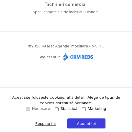
Închirieri comercial
Spații comerciale de închiriat Bucuresti
©
2026
Realist Agenție Imobiliara Ro S.R.L.
Site creat în
Acest site folosește cookies,
află detalii
.
Alege ce tipuri de
cookies dorești să permitem:
Necesare
Statistică
Marketing
Resping tot
Accept tot