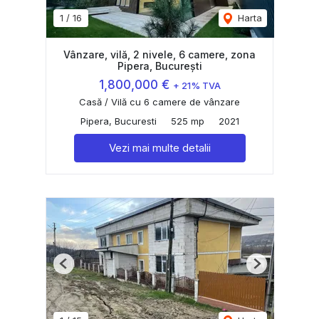
1
/
16
Harta
Vânzare, vilă, 2 nivele, 6 camere, zona
Pipera, București
1,800,000 €
+ 21% TVA
Casă / Vilă cu 6 camere de vânzare
Pipera, Bucuresti
525 mp
2021
Vezi mai multe detalii
Previous
Next