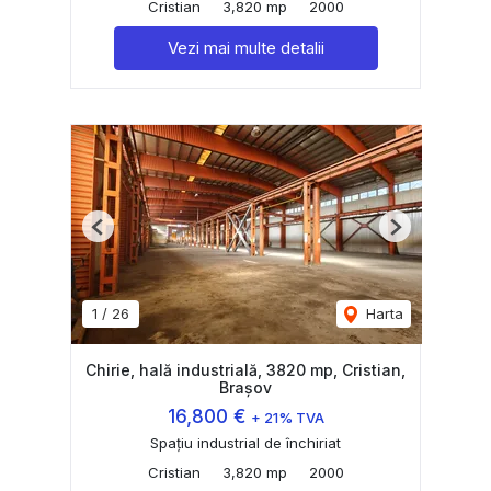
Cristian
3,820 mp
2000
Vezi mai multe detalii
Previous
Next
1
/
26
Harta
Chirie, hală industrială, 3820 mp, Cristian,
Brașov
16,800 €
+ 21% TVA
Spațiu industrial de închiriat
Cristian
3,820 mp
2000