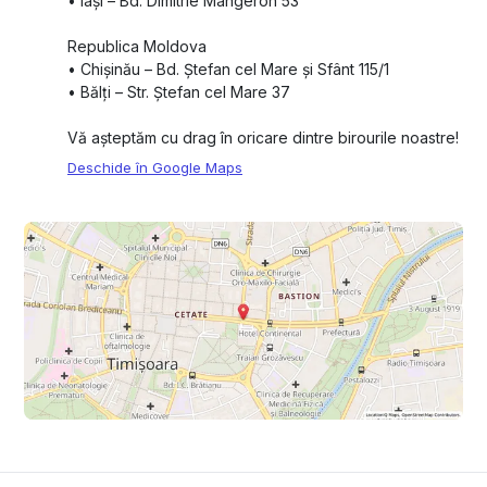
•⁠ ⁠Iași – Bd. Dimitrie Mangeron 53
Republica Moldova
•⁠ ⁠Chișinău – Bd. Ștefan cel Mare și Sfânt 115/1
•⁠ ⁠Bălți – Str. Ștefan cel Mare 37
Vă așteptăm cu drag în oricare dintre birourile noastre!
Deschide în Google Maps