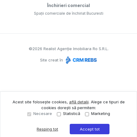
Închirieri comercial
Spații comerciale de închiriat Bucuresti
©
2026
Realist Agenție Imobiliara Ro S.R.L.
Site creat în
Acest site folosește cookies,
află detalii
.
Alege ce tipuri de
cookies dorești să permitem:
Necesare
Statistică
Marketing
Resping tot
Accept tot