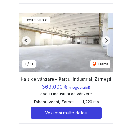
Exclusivitate
Previous
Next
1
/
11
Harta
Hală de vânzare – Parcul Industrial, Zărnești
369,000 €
(negociabil)
Spațiu industrial de vânzare
Tohanu Vechi, Zarnesti
1,220 mp
Vezi mai multe detalii