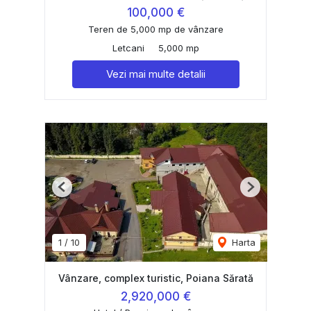
100,000 €
Teren de 5,000 mp de vânzare
Letcani
5,000 mp
Vezi mai multe detalii
Previous
Next
1
/
10
Harta
Vânzare, complex turistic, Poiana Sărată
2,920,000 €