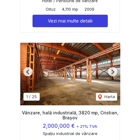
Hotel / Pensiune de vânzare
Oituz
4,110 mp
2009
Vezi mai multe detalii
Previous
Next
1
/
25
Harta
Vânzare, hală industrială, 3820 mp, Cristian,
Brașov
2,000,000 €
+ 21% TVA
Spațiu industrial de vânzare