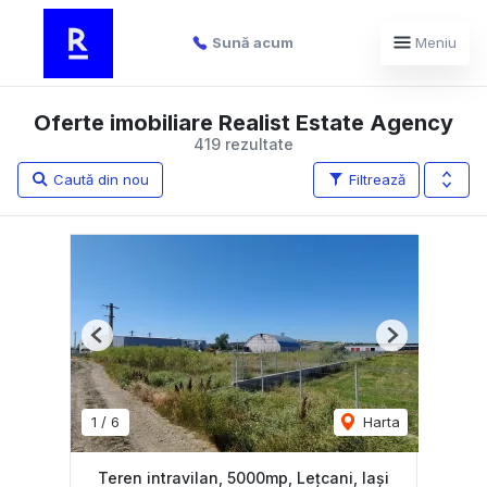
Sună acum
Meniu
Oferte imobiliare Realist Estate Agency
419 rezultate
Caută din nou
Filtrează
Previous
Next
1
/
6
Harta
Teren intravilan, 5000mp, Lețcani, Iași