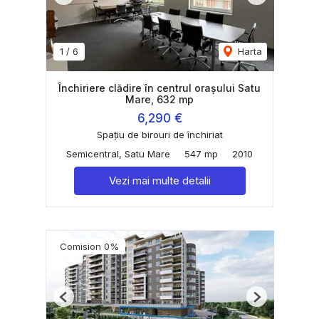
1
/
6
Harta
Închiriere clădire în centrul orașului Satu
Mare, 632 mp
6,290 €
Spațiu de birouri de închiriat
Semicentral, Satu Mare
547 mp
2010
Vezi mai multe detalii
Comision 0%
Previous
Next