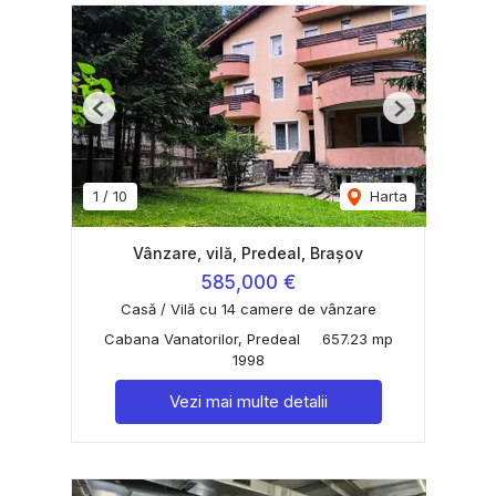
Previous
Next
1
/
10
Harta
Vânzare, vilă, Predeal, Brașov
585,000 €
Casă / Vilă cu 14 camere de vânzare
Cabana Vanatorilor, Predeal
657.23 mp
1998
Vezi mai multe detalii