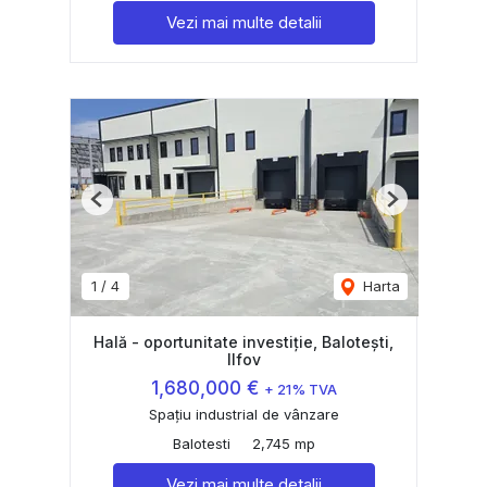
Vezi mai multe detalii
Previous
Next
1
/
4
Harta
Hală - oportunitate investiție, Balotești,
Ilfov
1,680,000 €
+ 21% TVA
Spațiu industrial de vânzare
Balotesti
2,745 mp
Vezi mai multe detalii