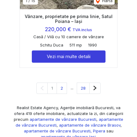
1
/
15
Harta
Vânzare, proprietate pe prima linie, Satul
Poiana – Iași
220,000 €
TVA inclus
Casă / Vilă cu 10 camere de vânzare
Schitu Duca
511 mp
1990
Vezi mai multe detalii
Pagina anterioară
...
Pagina următoare
1
2
28
Realist Estate Agency, Agenție imobiliară Bucuresti, va
ofera 419 oferte imobiliare, actualizate la zi, din categorii
precum
apartamente de vânzare Bucuresti
,
apartamente
de vânzare Bucuresti
,
apartamente de vânzare Brasov
,
apartamente de vânzare Bucuresti, Pipera
sau
apartamente de vânzare Iasi
.