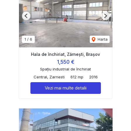
Previous
Next
1
/
6
Harta
Hala de închiriat, Zărnești, Brașov
1,550 €
Spațiu industrial de închiriat
Central, Zarnesti
612 mp
2016
Vezi mai multe detalii