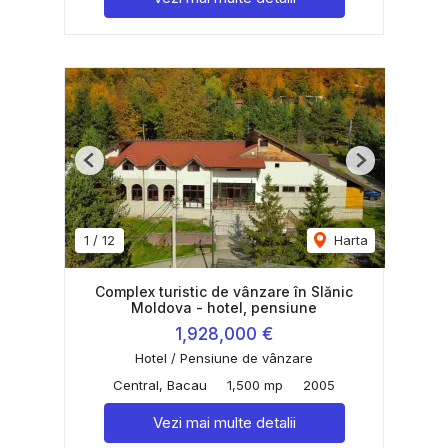
Previous
Next
1
/
12
Harta
Complex turistic de vânzare în Slănic
Moldova - hotel, pensiune
1,928,000 €
Hotel / Pensiune de vânzare
Central, Bacau
1,500 mp
2005
Vezi mai multe detalii