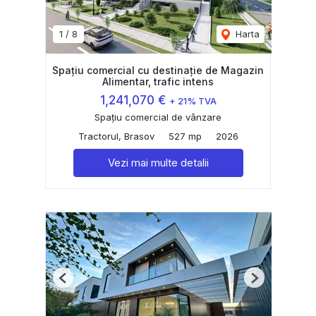
1
/
8
Harta
Spațiu comercial cu destinație de Magazin
Alimentar, trafic intens
1,241,070 €
+ 21% TVA
Spațiu comercial de vânzare
Tractorul, Brasov
527 mp
2026
Vezi mai multe detalii
Previous
Next