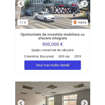
Previous
Next
1
/
3
Harta
Oportunitate de investiție imobiliara cu
afacere integrata
600,000 €
Spațiu comercial de vânzare
Colentina, Bucuresti
600 mp
2013
Vezi mai multe detalii
Previous
Next