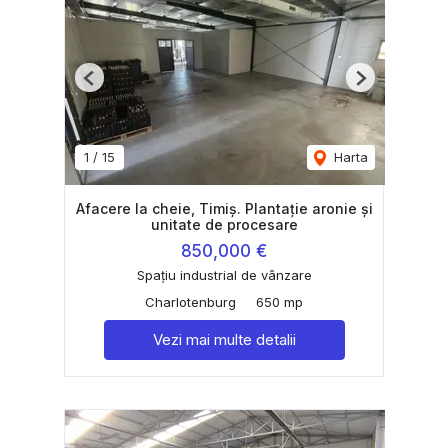
Previous
Next
1
/
15
Harta
Afacere la cheie, Timiș. Plantație aronie și
unitate de procesare
850,000 €
Spațiu industrial de vânzare
Charlotenburg
650 mp
Vezi mai multe detalii