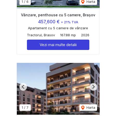
1
/
6
Harta
Vânzare, penthouse cu 5 camere, Brașov
457,600 €
+ 21% TVA
Apartament cu 5 camere de vânzare
Tractorul, Brasov
167.88 mp
2026
Vezi mai multe detalii
Previous
Next
1
/
7
Harta