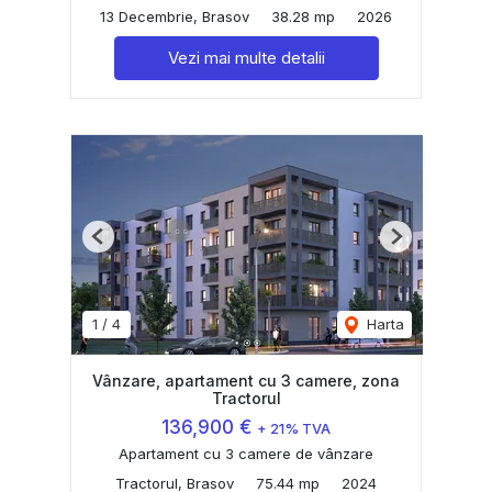
13 Decembrie, Brasov
38.28 mp
2026
Vezi mai multe detalii
Previous
Next
1
/
4
Harta
Vânzare, apartament cu 3 camere, zona
Tractorul
136,900 €
+ 21% TVA
Apartament cu 3 camere de vânzare
Tractorul, Brasov
75.44 mp
2024