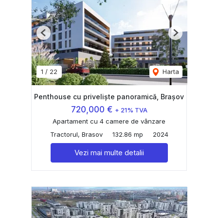
Previous
Next
1
/
22
Harta
Penthouse cu priveliște panoramică, Brașov
720,000 €
+ 21% TVA
Apartament cu 4 camere de vânzare
Tractorul, Brasov
132.86 mp
2024
Vezi mai multe detalii