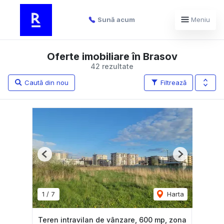
Sună acum
Meniu
Oferte imobiliare în Brasov
42 rezultate
Caută din nou
Filtrează
Previous
Next
1
/
7
Harta
Teren intravilan de vânzare, 600 mp, zona