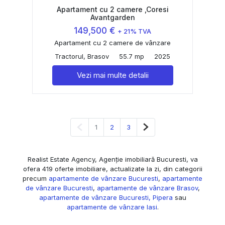
Apartament cu 2 camere ,Coresi
Avantgarden
149,500 €
+ 21% TVA
Apartament cu 2 camere de vânzare
Tractorul, Brasov
55.7 mp
2025
Vezi mai multe detalii
Pagina anterioară
Pagina următoare
1
2
3
Realist Estate Agency, Agenție imobiliară Bucuresti, va
ofera 419 oferte imobiliare, actualizate la zi, din categorii
precum
apartamente de vânzare Bucuresti
,
apartamente
de vânzare Bucuresti
,
apartamente de vânzare Brasov
,
apartamente de vânzare Bucuresti, Pipera
sau
apartamente de vânzare Iasi
.