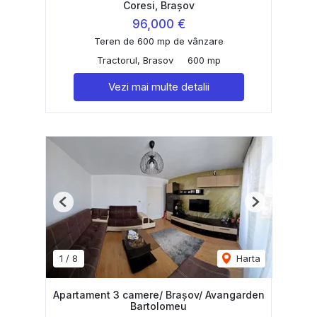
Coresi, Brașov
96,000 €
Teren de 600 mp de vânzare
Tractorul, Brasov
600 mp
Vezi mai multe detalii
Previous
Next
1
/
8
Harta
Apartament 3 camere/ Brașov/ Avangarden
Bartolomeu