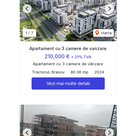
Previous
Next
1
/
7
Harta
Apartament cu 3 camere de vanzare
210,000 €
+ 21% TVA
Apartament cu 3 camere de vânzare
Tractorul, Brasov
80.36 mp
2024
Vezi mai multe detalii
Previous
Next