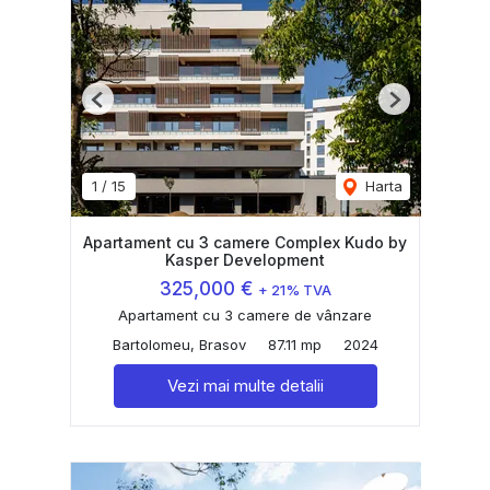
Previous
Next
1
/
15
Harta
Apartament cu 3 camere Complex Kudo by
Kasper Development
325,000 €
+ 21% TVA
Apartament cu 3 camere de vânzare
Bartolomeu, Brasov
87.11 mp
2024
Vezi mai multe detalii