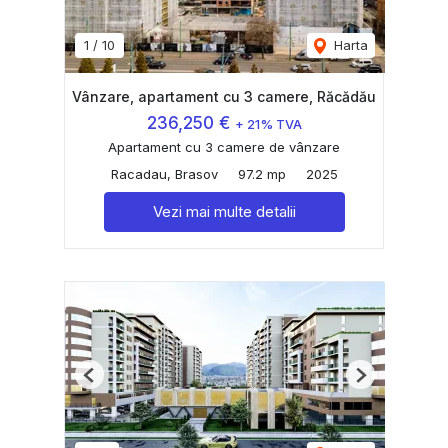
1
/
10
Harta
Vânzare, apartament cu 3 camere, Răcădău
236,250 €
+ 21% TVA
Apartament cu 3 camere de vânzare
Racadau, Brasov
97.2 mp
2025
Vezi mai multe detalii
Previous
Next