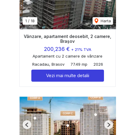
1
/
18
Harta
Vânzare, apartament deosebit, 2 camere,
Brașov
200,236 €
+ 21% TVA
Apartament cu 2 camere de vânzare
Racadau, Brasov
77.49 mp
2026
Vezi mai multe detalii
Previous
Next