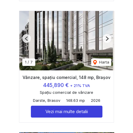
Previous
Next
1
/
7
Harta
Vânzare, spațiu comercial, 148 mp, Brașov
445,890 €
+ 21% TVA
Spațiu comercial de vânzare
Darste, Brasov
148.63 mp
2026
Vezi mai multe detalii