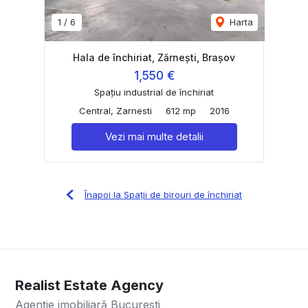
1
/
6
Harta
Hala de închiriat, Zărnești, Brașov
1,550 €
Spațiu industrial de închiriat
Central, Zarnesti
612 mp
2016
Vezi mai multe detalii
Înapoi la Spații de birouri de închiriat
Realist Estate Agency
Agenție imobiliară Bucuresti