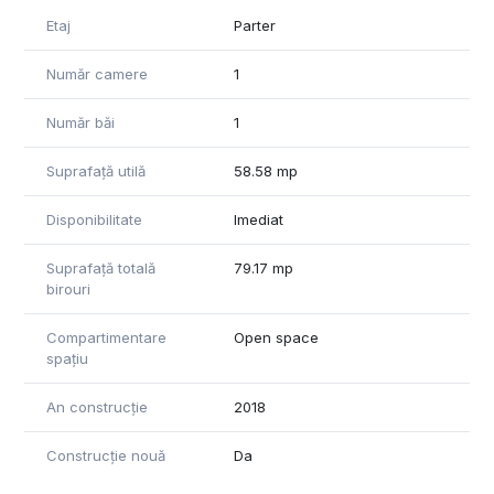
- Parcare gratuită
Etaj
Parter
- Servicii recepție
- Securitate - supraveghere video
Număr camere
1
Contactați-ne pentru mai multe detalii!
Număr băi
1
Suprafață utilă
58.58 mp
Disponibilitate
Imediat
Suprafață totală
79.17 mp
birouri
Compartimentare
Open space
spațiu
An construcție
2018
Construcție nouă
Da