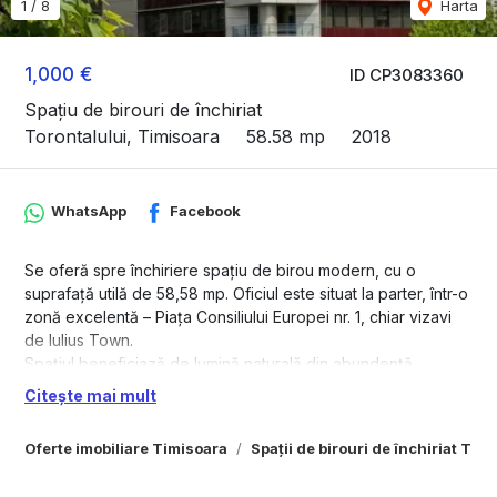
1
/
8
Harta
1,000 €
ID CP3083360
Spațiu de birouri de închiriat
Torontalului, Timisoara
58.58 mp
2018
WhatsApp
Facebook
Se oferă spre închiriere spațiu de birou modern, cu o
suprafață utilă de 58,58 mp. Oficiul este situat la parter, într-o
zonă excelentă – Piața Consiliului Europei nr. 1, chiar vizavi
de Iulius Town.
Spațiul beneficiază de lumină naturală din abundență,
oferind un mediu confortabil și plăcut pentru activități de
Citește mai mult
birou, cabinet sau alte servicii.
Amplasarea foarte bună asigură acces facil și vizibilitate
Oferte imobiliare Timisoara
Spații de birouri de închiriat Tim
excelentă.
Facilități clădire: