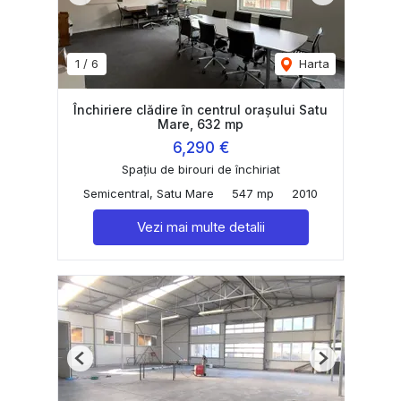
1
/
6
Harta
Închiriere clădire în centrul orașului Satu
Mare, 632 mp
6,290 €
Spațiu de birouri de închiriat
Semicentral, Satu Mare
547 mp
2010
Vezi mai multe detalii
Previous
Next