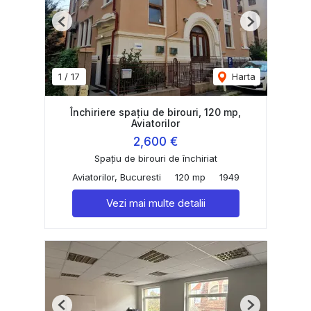
Previous
Next
1
/
17
Harta
Închiriere spațiu de birouri, 120 mp,
Aviatorilor
2,600 €
Spațiu de birouri de închiriat
Aviatorilor, Bucuresti
120 mp
1949
Vezi mai multe detalii
Previous
Next