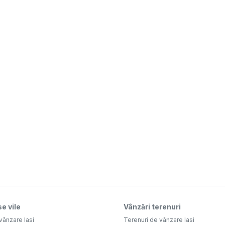
e vile
Vânzări terenuri
vânzare Iasi
Terenuri de vânzare Iasi