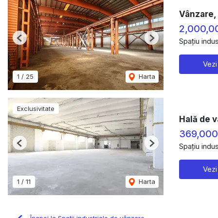
Vânzare, 
2,000,0
Spațiu indus
Previous
Next
Vezi
1
/
25
Harta
Exclusivitate
Hală de v
369,00
Spațiu indus
Previous
Next
Vezi
1
/
11
Harta