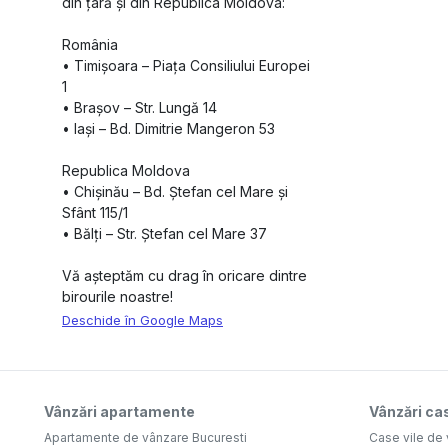
din țară și din Republica Moldova:
România
•⁠ ⁠Timișoara – Piața Consiliului Europei
1
•⁠ ⁠Brașov – Str. Lungă 14
•⁠ ⁠Iași – Bd. Dimitrie Mangeron 53
Republica Moldova
•⁠ ⁠Chișinău – Bd. Ștefan cel Mare și
Sfânt 115/1
•⁠ ⁠Bălți – Str. Ștefan cel Mare 37
Vă așteptăm cu drag în oricare dintre
birourile noastre!
Deschide în Google Maps
Vânzări apartamente
Vânzări cas
Apartamente de vânzare Bucuresti
Case vile de 