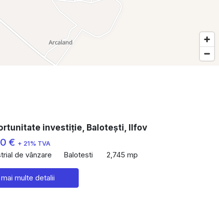
rtunitate investiție, Balotești, Ilfov
00 €
+ 21% TVA
trial de vânzare
Balotesti
2,745 mp
 mai multe detalii