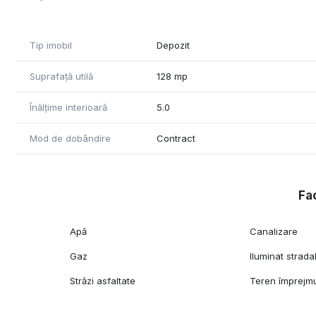
Tip imobil
Depozit
Suprafață utilă
128 mp
Înălțime interioară
5.0
Mod de dobândire
Contract
Fac
Apă
Canalizare
Gaz
Iluminat strada
Străzi asfaltate
Teren împrejmu