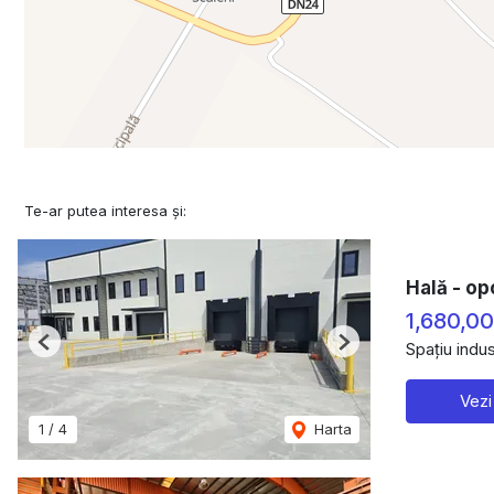
Te-ar putea interesa și:
Hală - opo
1,680,0
Spațiu indus
Previous
Next
Vezi
1
/
4
Harta