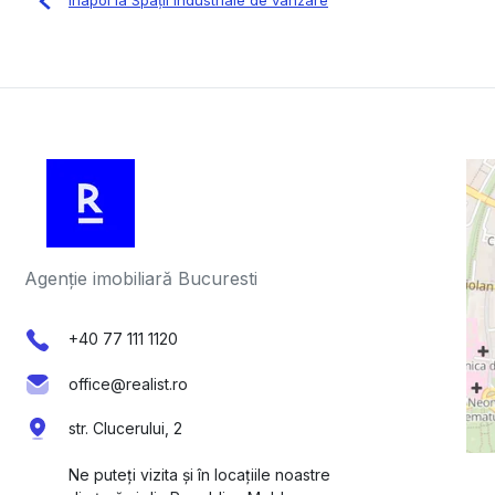
Înapoi la Spații industriale de vânzare
Agenție imobiliară Bucuresti
+40 77 111 1120
office@realist.ro
str. Clucerului, 2
Ne puteți vizita și în locațiile noastre