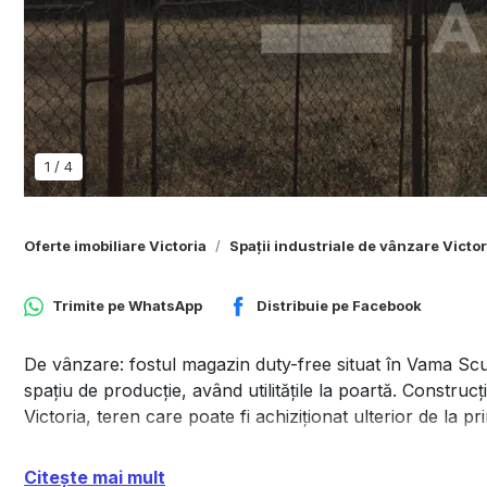
1
/
4
Oferte imobiliare Victoria
Spații industriale de vânzare Victor
Trimite pe
WhatsApp
Distribuie pe
Facebook
De vânzare: fostul magazin duty-free situat în Vama Scule
spațiu de producție, având utilitățile la poartă. Constru
Victoria, teren care poate fi achiziționat ulterior de la pr
Citește mai mult