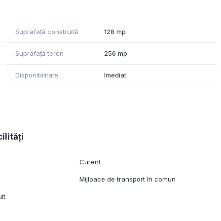
Suprafață construită
128 mp
Suprafață teren
256 mp
Disponibilitate
Imediat
ilități
Curent
l
Mijloace de transport în comun
it