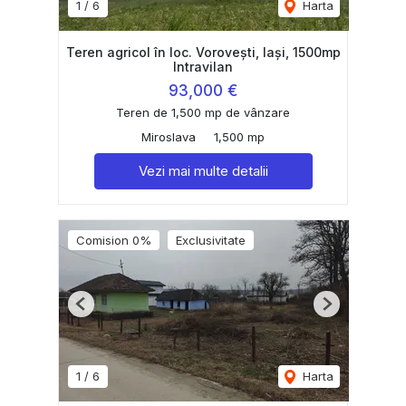
1
/
6
Harta
Teren agricol în loc. Vorovești, Iași, 1500mp
Intravilan
93,000 €
Teren de 1,500 mp de vânzare
Miroslava
1,500 mp
Vezi mai multe detalii
Comision 0%
Exclusivitate
Previous
Next
1
/
6
Harta