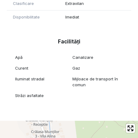
Localitatea este renumită pentru peisajele montane, tradițiile
Clasificare
Extravilan
autentice și apropierea de zone turistice importante, fiind o
alegere excelentă atât pentru relaxare, cât și pentru
Disponibilitate
Imediat
investiție.
Contactați-ne pentru mai multe detalii!
Facilități
Apă
Canalizare
Curent
Gaz
Iluminat stradal
Mijloace de transport în
comun
Străzi asfaltate