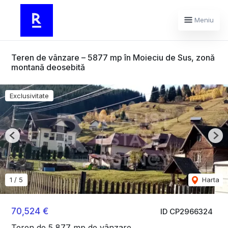
Meniu
Teren de vânzare – 5877 mp în Moieciu de Sus, zonă
montană deosebită
Exclusivitate
Previous
Nex
1
/
5
Harta
70,524 €
ID CP2966324
Teren de 5,877 mp de vânzare