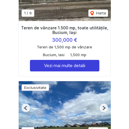
1
/
9
Harta
Teren de vânzare 1.500 mp, toate utilitățile,
Bucium, Iași
300,000 €
Teren de 1,500 mp de vânzare
Bucium, Iasi
1,500 mp
Vezi mai multe detalii
Exclusivitate
Previous
Next