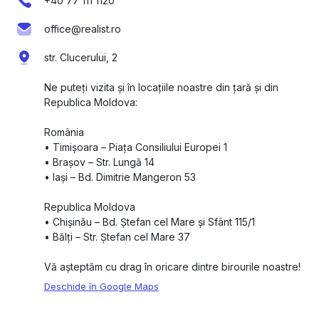
+40 77 111 1120
office@realist.ro
str. Clucerului, 2
Ne puteți vizita și în locațiile noastre din țară și din
Republica Moldova:
România
•⁠ ⁠Timișoara – Piața Consiliului Europei 1
•⁠ ⁠Brașov – Str. Lungă 14
•⁠ ⁠Iași – Bd. Dimitrie Mangeron 53
Republica Moldova
•⁠ ⁠Chișinău – Bd. Ștefan cel Mare și Sfânt 115/1
•⁠ ⁠Bălți – Str. Ștefan cel Mare 37
Vă așteptăm cu drag în oricare dintre birourile noastre!
Deschide în Google Maps