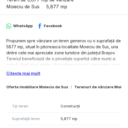
Moieciu de Sus
5,877 mp
WhatsApp
Facebook
Propunem spre vânzare un teren generos cu o suprafață de
5877 mp, situat în pitoreasca localitate Moieciu de Sus, una
dintre cele mai apreciate zone turistice din județul Brașov.
Terenul beneficiază de o priveliște superbă către munți și
natură, fiind ideal pentru dezvoltare turistică, pensiune, case
de vacanță, cabane sau investiție pe termen lung.
Citește mai mult
Zona este liniștită, cu aer curat și peisaje spectaculoase,
foarte căutată de turiști pe tot parcursul anului.
Oferte imobiliare Moieciu de Sus
Terenuri de vânzare Moieci
Caracteristici:
Suprafață: 5877 mp
Zonă naturală deosebită, cu panoramă montană
Tip teren
Construcții
Potrivit pentru pensiune, cabane, proiect turistic sau
parcelare
Suprafață teren
5,877 mp
Acces în zonă cu potențial turistic ridicat
Locație aproape de atracțiile turistice din zona Bran–Moieciu