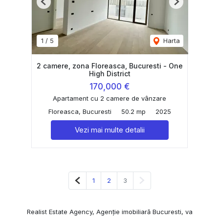
Previous
Next
1
/
5
Harta
2 camere, zona Floreasca, Bucuresti - One
High District
170,000 €
Apartament cu 2 camere de vânzare
Floreasca, Bucuresti
50.2 mp
2025
Vezi mai multe detalii
Pagina anterioară
Pagina următoare
1
2
3
Realist Estate Agency, Agenție imobiliară Bucuresti, va