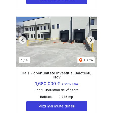
Previous
Next
1
/
4
Harta
Hală - oportunitate investiție, Balotești,
Ilfov
1,680,000 €
+ 21% TVA
Spațiu industrial de vânzare
Balotesti
2,745 mp
Vezi mai multe detalii