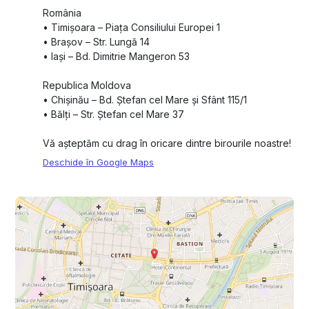
România
•⁠ ⁠Timișoara – Piața Consiliului Europei 1
•⁠ ⁠Brașov – Str. Lungă 14
•⁠ ⁠Iași – Bd. Dimitrie Mangeron 53
Republica Moldova
•⁠ ⁠Chișinău – Bd. Ștefan cel Mare și Sfânt 115/1
•⁠ ⁠Bălți – Str. Ștefan cel Mare 37
Vă așteptăm cu drag în oricare dintre birourile noastre!
Deschide în Google Maps