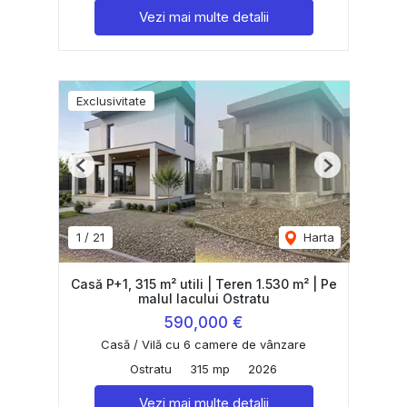
Vezi mai multe detalii
Exclusivitate
Previous
Next
1
/
21
Harta
Casă P+1, 315 m² utili | Teren 1.530 m² | Pe
malul lacului Ostratu
590,000 €
Casă / Vilă cu 6 camere de vânzare
Ostratu
315 mp
2026
Vezi mai multe detalii