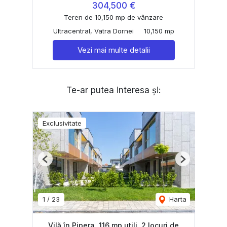
304,500 €
Teren de 10,150 mp de vânzare
Ultracentral, Vatra Dornei
10,150 mp
Vezi mai multe detalii
Te-ar putea interesa și:
Exclusivitate
Previous
Next
1
/
23
Harta
Vilă în Pipera, 116 mp utili, 2 locuri de