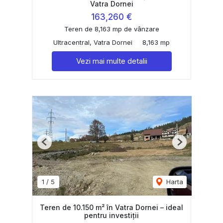
Vatra Dornei
163,260 €
Teren de 8,163 mp de vânzare
Ultracentral, Vatra Dornei
8,163 mp
Vezi mai multe detalii
Previous
Next
1
/
5
Harta
Teren de 10.150 m² în Vatra Dornei – ideal
pentru investiții