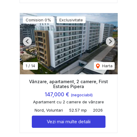
Comision 0%
Exclusivitate
Previous
Next
1
/
14
Harta
Vânzare, apartament, 2 camere, First
Estates Pipera
147,000 €
(negociabil)
Apartament cu 2 camere de vânzare
Nord, Voluntari
52.57 mp
2026
Vezi mai multe detalii