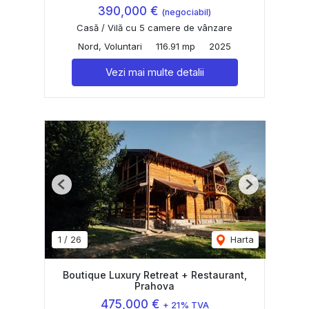
390,000 €
(negociabil)
Casă / Vilă cu 5 camere de vânzare
Nord, Voluntari
116.91 mp
2025
Vezi mai multe detalii
Previous
Next
1
/
26
Harta
Boutique Luxury Retreat + Restaurant,
Prahova
475,000 €
+ 21% TVA