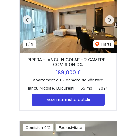
Previous
Next
1
/
9
Harta
PIPERA - IANCU NICOLAE - 2 CAMERE -
COMISION 0%
189,000 €
Apartament cu 2 camere de vânzare
Iancu Nicolae, Bucuresti
55 mp
2024
Vezi mai multe detalii
Comision 0%
Exclusivitate