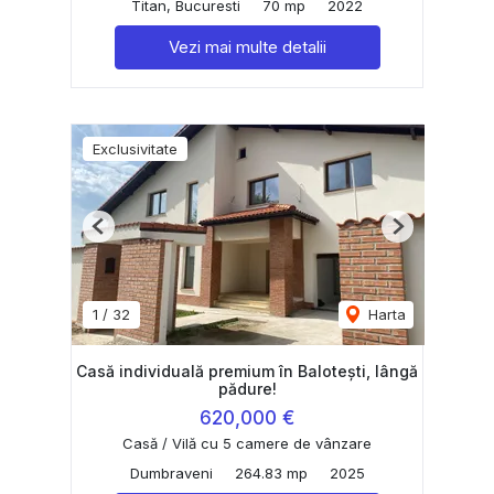
Titan, Bucuresti
70 mp
2022
Vezi mai multe detalii
Exclusivitate
Previous
Next
1
/
32
Harta
Casă individuală premium în Balotești, lângă
pădure!
620,000 €
Casă / Vilă cu 5 camere de vânzare
Dumbraveni
264.83 mp
2025