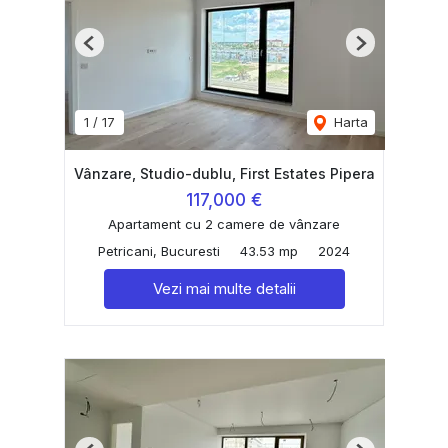
Previous
Next
1
/
17
Harta
Vânzare, Studio-dublu, First Estates Pipera
117,000 €
Apartament cu 2 camere de vânzare
Petricani, Bucuresti
43.53 mp
2024
Vezi mai multe detalii