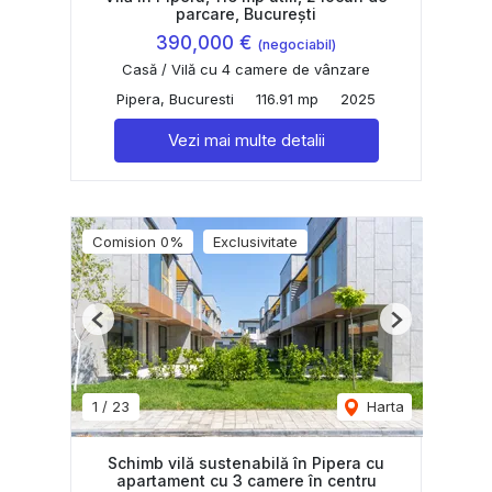
parcare, București
390,000 €
(negociabil)
Casă / Vilă cu 4 camere de vânzare
Pipera, Bucuresti
116.91 mp
2025
Vezi mai multe detalii
Comision 0%
Exclusivitate
Previous
Next
1
/
23
Harta
Schimb vilă sustenabilă în Pipera cu
apartament cu 3 camere în centru