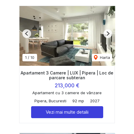
Previous
Next
1
/
10
Harta
Apartament 3 Camere | LUX | Pipera | Loc de
parcare subteran
213,000 €
Apartament cu 3 camere de vânzare
Pipera, Bucuresti
92 mp
2027
Vezi mai multe detalii