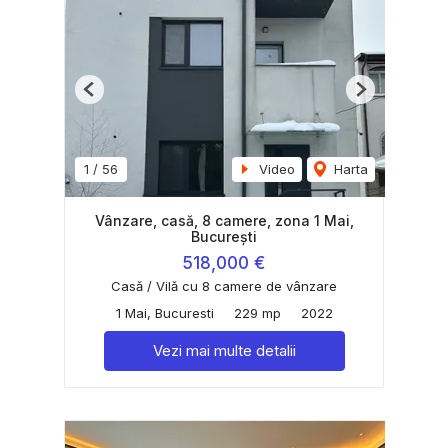
Previous
Next
1
/
56
Video
Harta
Vânzare, casă, 8 camere, zona 1 Mai,
București
518,000 €
Casă / Vilă cu 8 camere de vânzare
1 Mai, Bucuresti
229 mp
2022
Vezi mai multe detalii