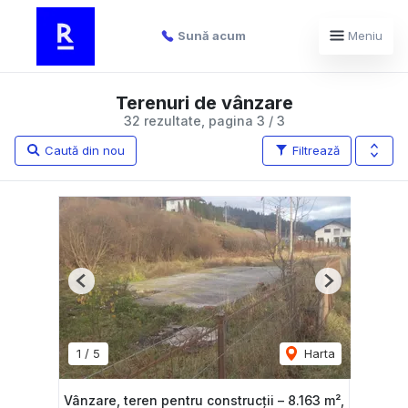
Sună acum
Meniu
Terenuri de vânzare
32 rezultate, pagina 3 / 3
Caută din nou
Filtrează
Previous
Next
1
/
5
Harta
Vânzare, teren pentru construcții – 8.163 m²,