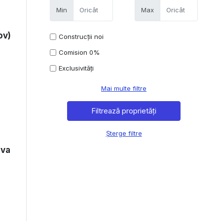
Min
Max
ov)
Construcții noi
Comision 0%
Exclusivități
Mai multe filtre
Șterge filtre
ova