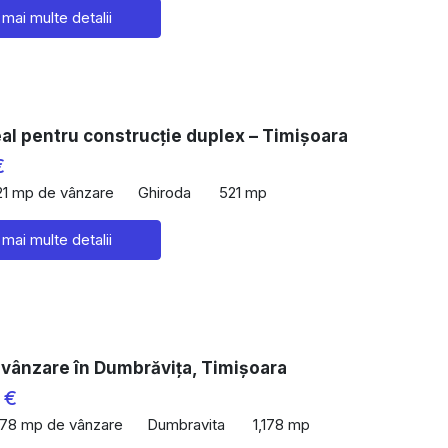
 mai multe detalii
al pentru construcție duplex – Timișoara
€
21 mp de vânzare
Ghiroda
521 mp
 mai multe detalii
 vânzare în Dumbrăvița, Timișoara
 €
178 mp de vânzare
Dumbravita
1,178 mp