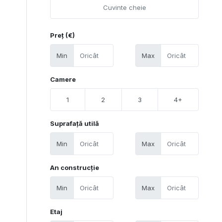
Preț (€)
Min
Max
Camere
1
2
3
4+
Suprafață utilă
Min
Max
An construcție
Min
Max
Etaj