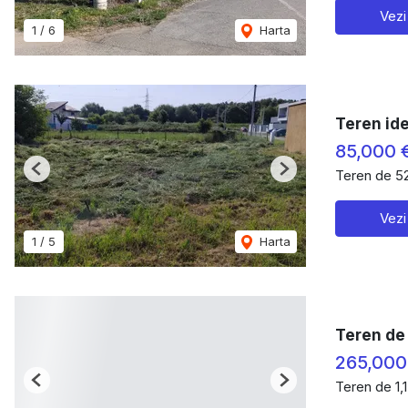
Vezi
1
/
6
Harta
Teren ide
85,000 
Teren de 5
Previous
Next
Vezi
1
/
5
Harta
Teren de
265,000
Teren de 1,
Previous
Next