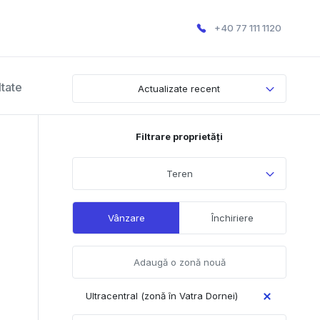
+40 77 111 1120
ltate
Actualizate recent
Filtrare proprietăți
Teren
Vânzare
Închiriere
Ultracentral (zonă în Vatra Dornei)