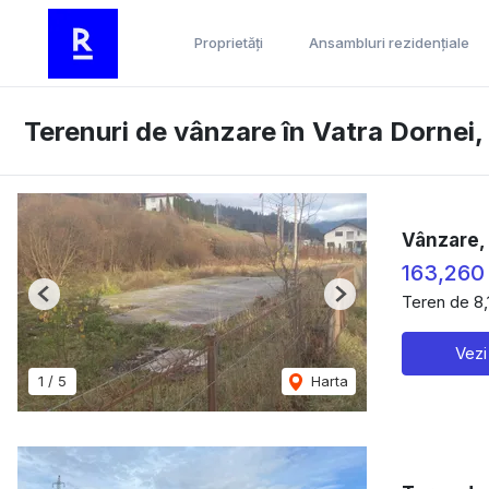
Proprietăți
Ansambluri rezidențiale
Terenuri de vânzare în Vatra Dornei,
Vânzare, 
163,260
Teren de 8
Previous
Next
Vezi
1
/
5
Harta