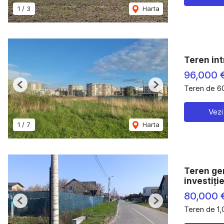
1
/
3
Harta
Teren int
96,000 
Teren de 6
Previous
Next
Vezi
1
/
7
Harta
Teren ge
investiție
80,000 
Previous
Next
Teren de 1