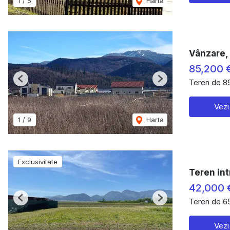
1
/
5
Harta
Vânzare, 
85,200 
Teren de 8
Previous
Next
Vezi
1
/
9
Harta
Exclusivitate
Teren int
42,000 
Teren de 6
Previous
Next
Vezi