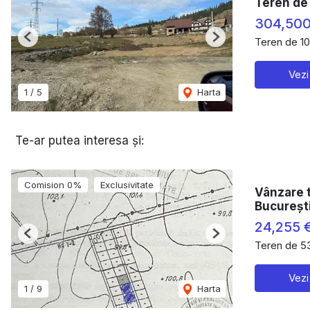
Teren de 
304,500
Teren de 1
Previous
Next
Vezi
1
/
5
Harta
Te-ar putea interesa și:
Comision 0%
Exclusivitate
Vânzare t
Bucureșt
24,255 
Previous
Next
Teren de 5
Vezi
1
/
9
Harta