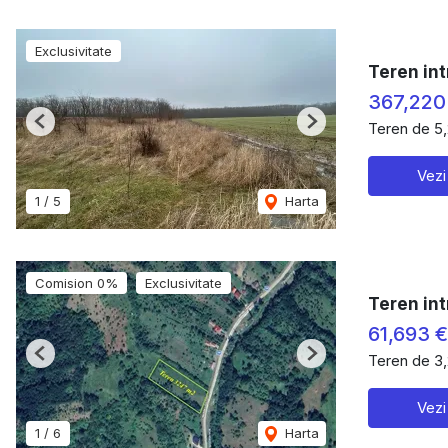
Exclusivitate
Teren int
367,220
Teren de 5
Previous
Next
Vezi
1
/
5
Harta
Comision 0%
Exclusivitate
Teren int
61,693 €
Teren de 3
Previous
Next
Vezi
1
/
6
Harta