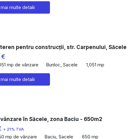
 mai multe detalii
teren pentru construcții, str. Carpenului, Săcele
 €
,051 mp de vânzare
Bunloc, Sacele
1,051 mp
 mai multe detalii
 vânzare în Săcele, zona Baciu - 650m2
€
+ 21% TVA
50 mp de vânzare
Baciu, Sacele
650 mp