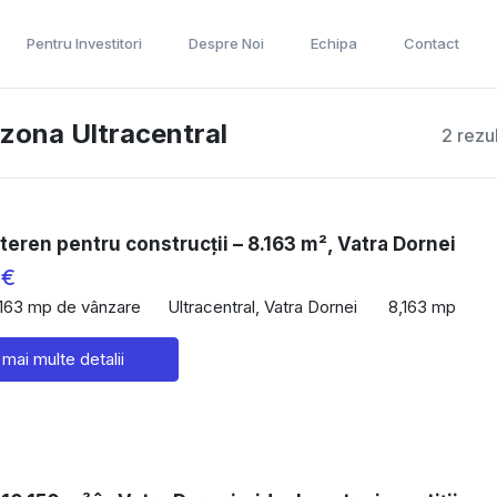
Pentru Investitori
Despre Noi
Echipa
Contact
 zona Ultracentral
2 rezu
teren pentru construcții – 8.163 m², Vatra Dornei
 €
,163 mp de vânzare
Ultracentral, Vatra Dornei
8,163 mp
 mai multe detalii