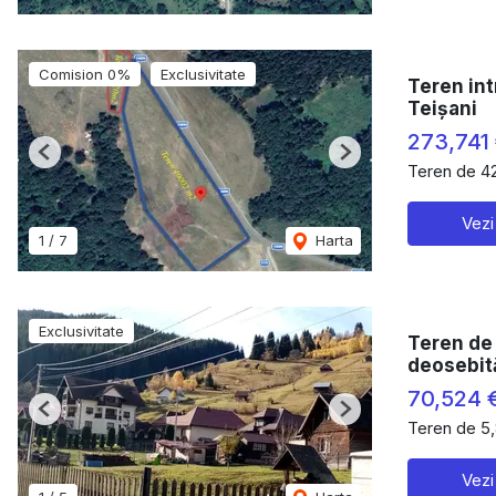
Comision 0%
Exclusivitate
Teren int
Teișani
273,741
Previous
Next
Teren de 4
Vezi
1
/
7
Harta
Exclusivitate
Teren de
deosebit
70,524 
Previous
Next
Teren de 5
Vezi