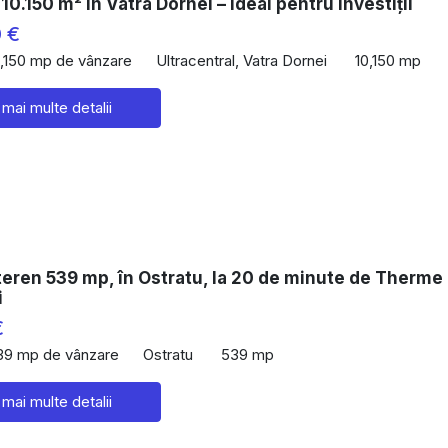
10.150 m² în Vatra Dornei – ideal pentru investiții
 €
0,150 mp de vânzare
Ultracentral, Vatra Dornei
10,150 mp
 mai multe detalii
eren 539 mp, în Ostratu, la 20 de minute de Therme
i
€
39 mp de vânzare
Ostratu
539 mp
 mai multe detalii