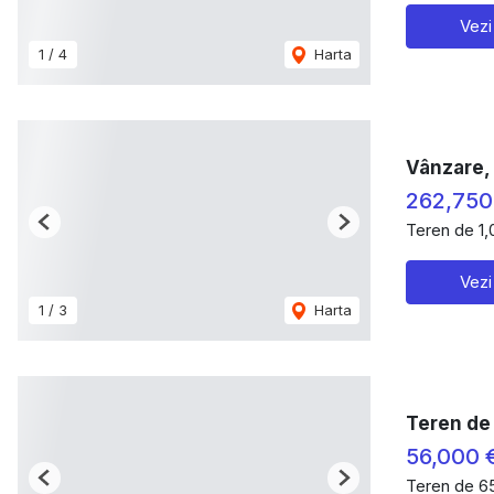
Vezi
1
/
4
Harta
Vânzare, 
262,750
Teren de 1
Previous
Next
Vezi
1
/
3
Harta
Teren de
56,000 
Teren de 6
Previous
Next