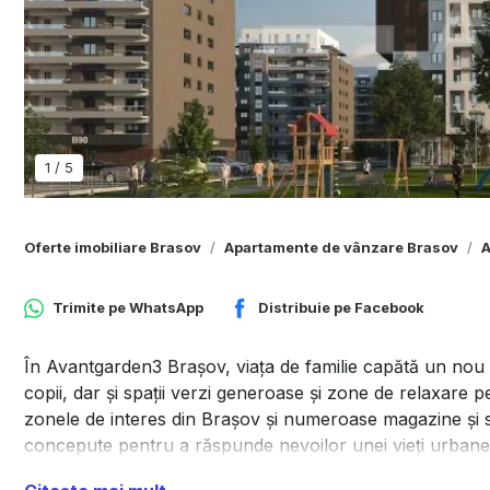
1
/
5
Oferte imobiliare Brasov
Apartamente de vânzare Brasov
A
Trimite pe
WhatsApp
Distribuie pe
Facebook
În Avantgarden3 Brașov, viața de familie capătă un nou 
copii, dar și spații verzi generoase și zone de relaxare 
zonele de interes din Brașov și numeroase magazine și se
concepute pentru a răspunde nevoilor unei vieți urbane a
Apartamentul este compus din hol + spațiu pentru depozi