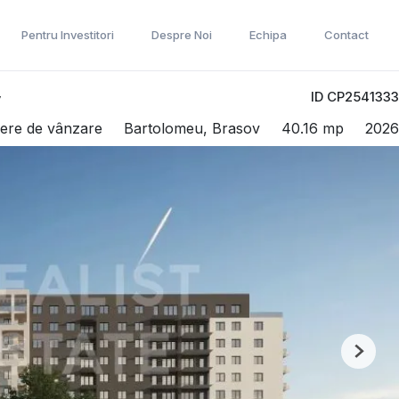
Pentru Investitori
Despre Noi
Echipa
Contact
ID CP2541333
v
ere de vânzare
Bartolomeu, Brasov
40.16 mp
2026
Next