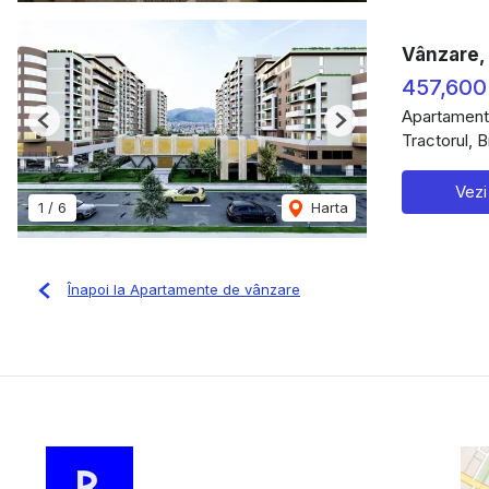
Vânzare,
457,600
Apartament
Previous
Next
Tractorul, 
Vezi
1
/
6
Harta
Înapoi la Apartamente de vânzare