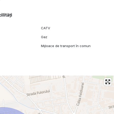
ilități
ai multe detalii sau o vizionare!
CATV
Gaz
Mijloace de transport în comun