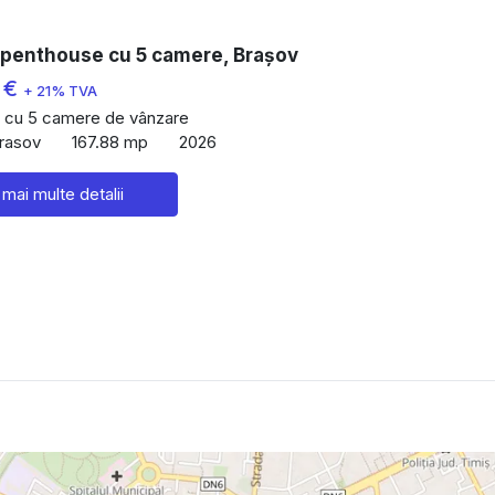
 penthouse cu 5 camere, Brașov
 €
+ 21% TVA
 cu 5 camere de vânzare
Brasov
167.88 mp
2026
 mai multe detalii