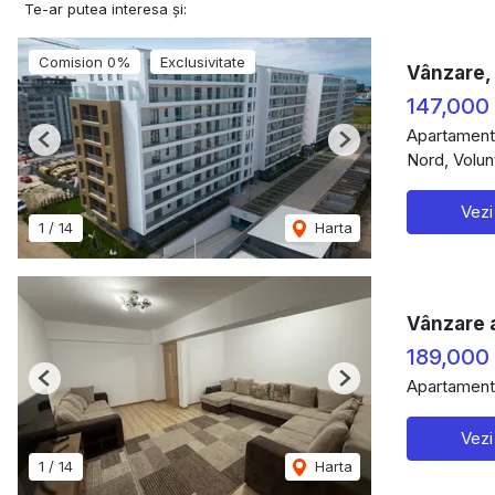
Te-ar putea interesa și:
Comision 0%
Exclusivitate
Vânzare, 
147,000
Apartament
Previous
Next
Nord, Volunt
Vezi
1
/
14
Harta
Vânzare 
189,000
Apartament
Previous
Next
Vezi
1
/
14
Harta