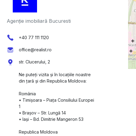
Agenție imobiliară Bucuresti
+40 77 111 1120
office@realist.ro
str. Clucerului, 2
Ne puteți vizita și în locațiile noastre
din țară și din Republica Moldova:
România
•⁠ ⁠Timișoara – Piața Consiliului Europei
1
•⁠ ⁠Brașov – Str. Lungă 14
•⁠ ⁠Iași – Bd. Dimitrie Mangeron 53
Republica Moldova