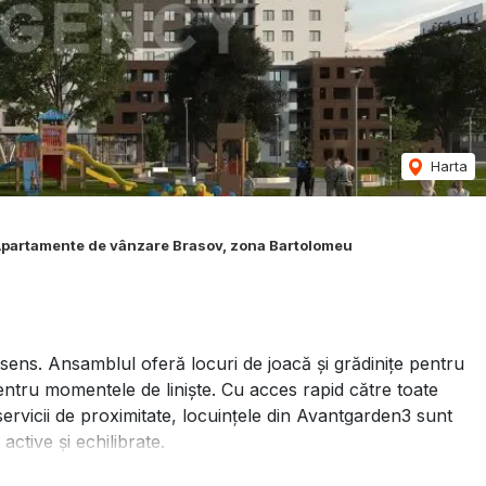
Harta
partamente de vânzare Brasov, zona Bartolomeu
sens. Ansamblul oferă locuri de joacă și grădinițe pentru
pentru momentele de liniște. Cu acces rapid către toate
rvicii de proximitate, locuințele din Avantgarden3 sunt
ctive și echilibrate.
tare (7.26 mp), bloc sanitar (4.84 mp), bucătărie (8.28