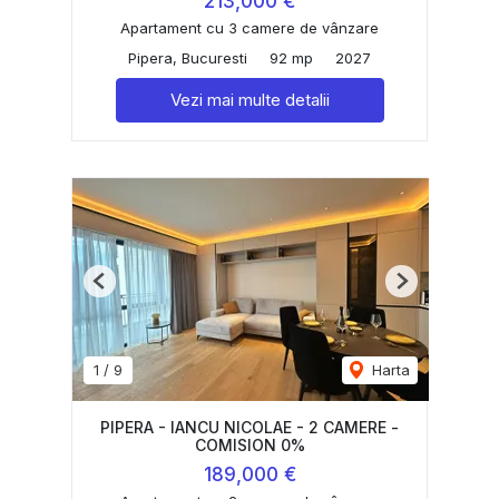
213,000 €
Apartament cu 3 camere de vânzare
Pipera, Bucuresti
92 mp
2027
Vezi mai multe detalii
Previous
Next
1
/
9
Harta
PIPERA - IANCU NICOLAE - 2 CAMERE -
COMISION 0%
189,000 €