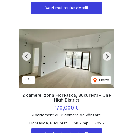
Vezi mai multe detalii
Previous
Next
1
/
5
Harta
2 camere, zona Floreasca, Bucuresti - One
High District
170,000 €
Apartament cu 2 camere de vânzare
Floreasca, Bucuresti
50.2 mp
2025