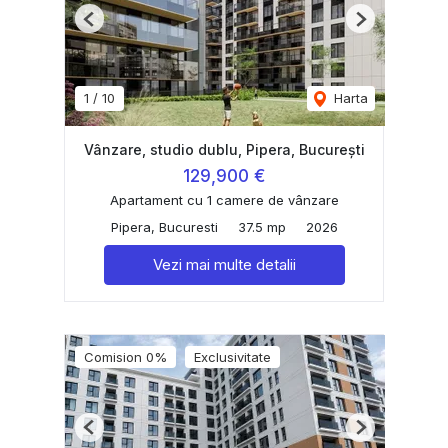
Previous
Next
1
/
10
Harta
Vânzare, studio dublu, Pipera, București
129,900 €
Apartament cu 1 camere de vânzare
Pipera, Bucuresti
37.5 mp
2026
Vezi mai multe detalii
Comision 0%
Exclusivitate
Previous
Next