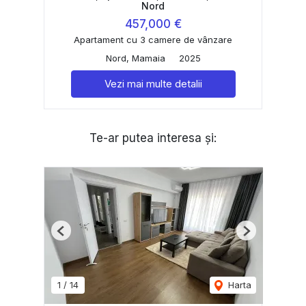
Nord
457,000 €
Apartament cu 3 camere de vânzare
Nord, Mamaia
2025
Vezi mai multe detalii
Te-ar putea interesa și:
Previous
Next
1
/
14
Harta