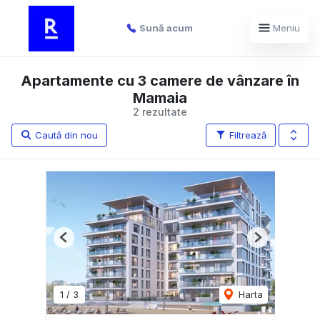
Sună acum
Meniu
Apartamente cu 3 camere de vânzare în
Mamaia
2 rezultate
Caută din nou
Filtrează
Previous
Next
1
/
3
Harta