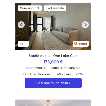
Comision 0%
Exclusivitate
Previous
Next
1
/
11
Harta
Studio dublu - One Lake Club
173,000 €
Apartament cu 2 camere de vânzare
Lacul Tei, Bucuresti
40.23 mp
2025
Vezi mai multe detalii