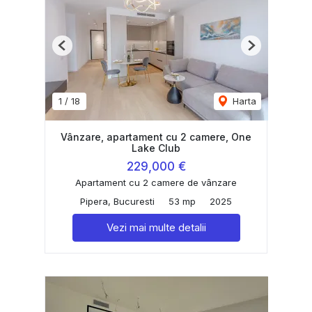
Previous
Next
1
/
18
Harta
Vânzare, apartament cu 2 camere, One
Lake Club
229,000 €
Apartament cu 2 camere de vânzare
Pipera, Bucuresti
53 mp
2025
Vezi mai multe detalii