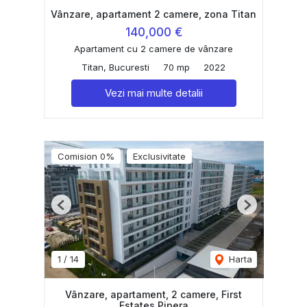
Vânzare, apartament 2 camere, zona Titan
140,000 €
Apartament cu 2 camere de vânzare
Titan, Bucuresti
70 mp
2022
Vezi mai multe detalii
Comision 0%
Exclusivitate
Previous
Next
1
/
14
Harta
Vânzare, apartament, 2 camere, First
Estates Pipera