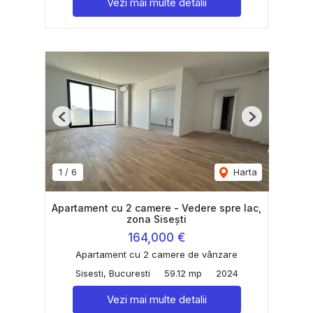
Vezi mai multe detalii
Previous
Next
1
/
6
Harta
Apartament cu 2 camere - Vedere spre lac,
zona Sisești
164,000 €
Apartament cu 2 camere de vânzare
Sisesti, Bucuresti
59.12 mp
2024
Vezi mai multe detalii