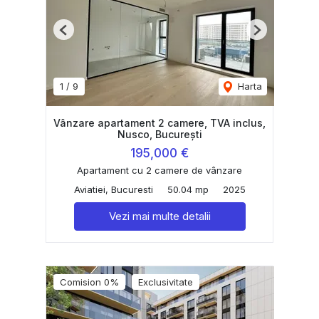
Previous
Next
1
/
9
Harta
Vânzare apartament 2 camere, TVA inclus,
Nusco, București
195,000 €
Apartament cu 2 camere de vânzare
Aviatiei, Bucuresti
50.04 mp
2025
Vezi mai multe detalii
Comision 0%
Exclusivitate