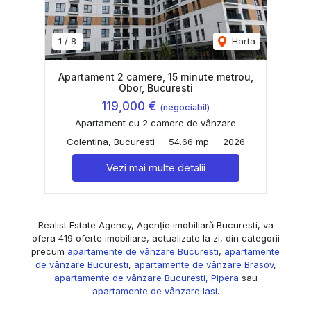
1
/
8
Harta
Apartament 2 camere, 15 minute metrou,
Obor, Bucuresti
119,000 €
(negociabil)
Apartament cu 2 camere de vânzare
Colentina, Bucuresti
54.66 mp
2026
Vezi mai multe detalii
Realist Estate Agency, Agenție imobiliară Bucuresti, va
ofera 419 oferte imobiliare, actualizate la zi, din categorii
precum
apartamente de vânzare Bucuresti
,
apartamente
de vânzare Bucuresti
,
apartamente de vânzare Brasov
,
apartamente de vânzare Bucuresti, Pipera
sau
apartamente de vânzare Iasi
.