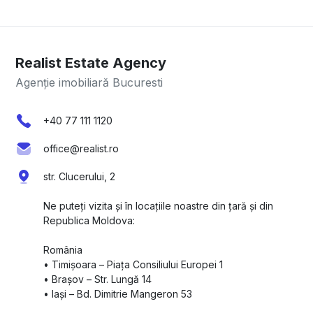
Realist Estate Agency
Agenție imobiliară Bucuresti
+40 77 111 1120
office@realist.ro
str. Clucerului, 2
Ne puteți vizita și în locațiile noastre din țară și din
Republica Moldova:
România
•⁠ ⁠Timișoara – Piața Consiliului Europei 1
•⁠ ⁠Brașov – Str. Lungă 14
•⁠ ⁠Iași – Bd. Dimitrie Mangeron 53