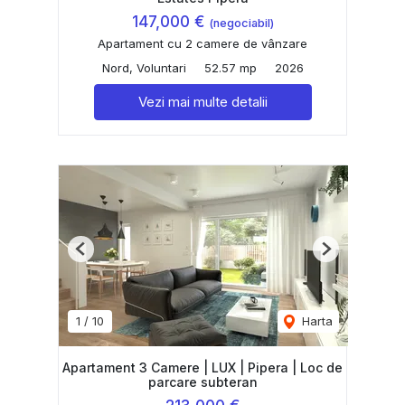
147,000 €
(negociabil)
Apartament cu 2 camere de vânzare
Nord, Voluntari
52.57 mp
2026
Vezi mai multe detalii
Previous
Next
1
/
10
Harta
Apartament 3 Camere | LUX | Pipera | Loc de
parcare subteran