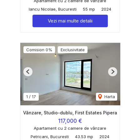
Apartament cu 2 camere de vânzare
Iancu Nicolae, Bucuresti
55 mp
2024
Vezi mai multe detalii
Comision 0%
Exclusivitate
Previous
Next
1
/
17
Harta
Vânzare, Studio-dublu, First Estates Pipera
117,000 €
Apartament cu 2 camere de vânzare
Petricani, Bucuresti
43.53 mp
2024