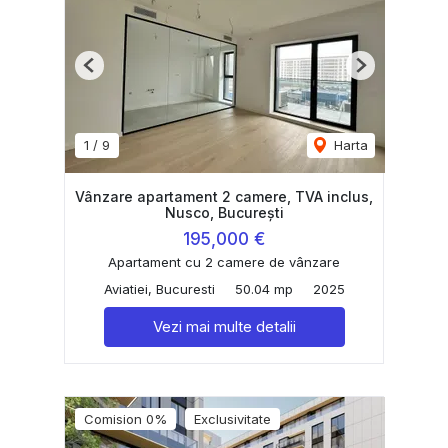
Previous
Next
1
/
9
Harta
Vânzare apartament 2 camere, TVA inclus,
Nusco, București
195,000 €
Apartament cu 2 camere de vânzare
Aviatiei, Bucuresti
50.04 mp
2025
Vezi mai multe detalii
Comision 0%
Exclusivitate