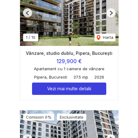
Previous
Next
1
/
10
Harta
Vânzare, studio dublu, Pipera, București
129,900 €
Apartament cu 1 camere de vânzare
Pipera, Bucuresti
37.5 mp
2026
Vezi mai multe detalii
Comision 0%
Exclusivitate