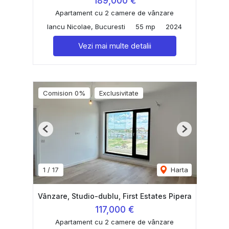
189,000 €
Apartament cu 2 camere de vânzare
Iancu Nicolae, Bucuresti
55 mp
2024
Vezi mai multe detalii
Comision 0%
Exclusivitate
Previous
Next
1
/
17
Harta
Vânzare, Studio-dublu, First Estates Pipera
117,000 €
Apartament cu 2 camere de vânzare