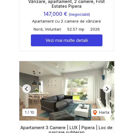
Vânzare, apartament, 2 camere, First
Estates Pipera
147,000 €
(negociabil)
Apartament cu 2 camere de vânzare
Nord, Voluntari
52.57 mp
2026
Vezi mai multe detalii
Previous
Next
1
/
10
Harta
Apartament 3 Camere | LUX | Pipera | Loc de
parcare subteran