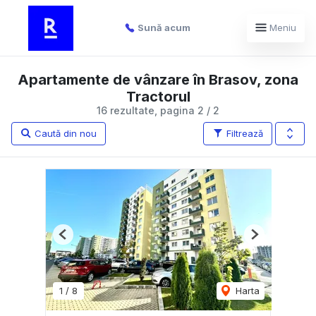
Sună acum
Meniu
Apartamente de vânzare în Brasov, zona
Tractorul
16 rezultate, pagina 2 / 2
Caută din nou
Filtrează
Previous
Next
1
/
8
Harta