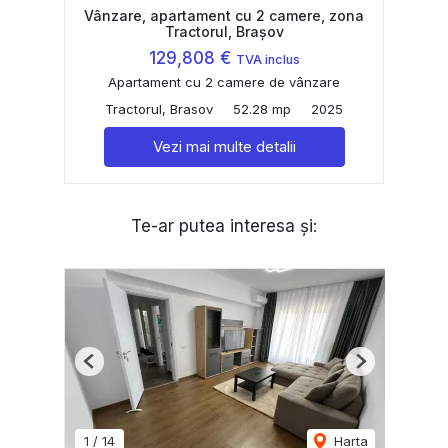
Vânzare, apartament cu 2 camere, zona
Tractorul, Brașov
129,808 €
TVA inclus
Apartament cu 2 camere de vânzare
Tractorul, Brasov
52.28 mp
2025
Vezi mai multe detalii
Te-ar putea interesa și:
Previous
Next
1
/
14
Harta