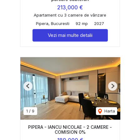
213,000 €
Apartament cu 3 camere de vânzare
Pipera, Bucuresti
92 mp
2027
Vezi mai multe detalii
Previous
Next
1
/
9
Harta
PIPERA - IANCU NICOLAE - 2 CAMERE -
COMISION 0%