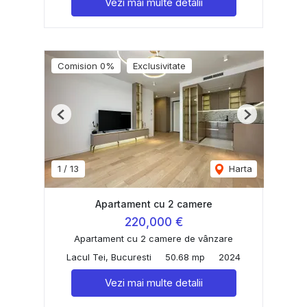
Vezi mai multe detalii
Comision 0%
Exclusivitate
Previous
Next
1
/
13
Harta
Apartament cu 2 camere
220,000 €
Apartament cu 2 camere de vânzare
Lacul Tei, Bucuresti
50.68 mp
2024
Vezi mai multe detalii