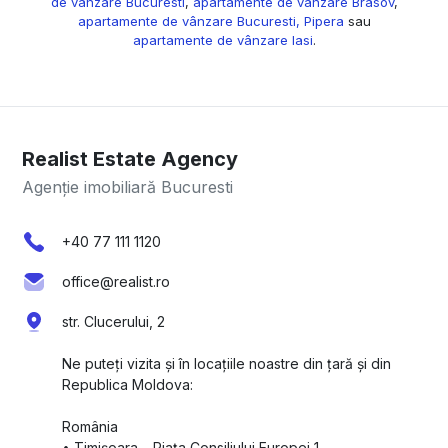
de vânzare Bucuresti
,
apartamente de vânzare Brasov
,
apartamente de vânzare Bucuresti, Pipera
sau
apartamente de vânzare Iasi
.
Realist Estate Agency
Agenție imobiliară Bucuresti
+40 77 111 1120
office@realist.ro
str. Clucerului, 2
Ne puteți vizita și în locațiile noastre din țară și din
Republica Moldova:
România
•⁠ ⁠Timișoara – Piața Consiliului Europei 1