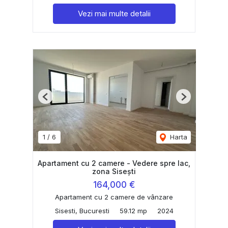
Vezi mai multe detalii
Previous
Next
1
/
6
Harta
Apartament cu 2 camere - Vedere spre lac,
zona Sisești
164,000 €
Apartament cu 2 camere de vânzare
Sisesti, Bucuresti
59.12 mp
2024