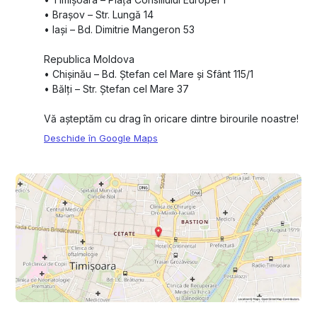
•⁠ ⁠Brașov – Str. Lungă 14
•⁠ ⁠Iași – Bd. Dimitrie Mangeron 53
Republica Moldova
•⁠ ⁠Chișinău – Bd. Ștefan cel Mare și Sfânt 115/1
•⁠ ⁠Bălți – Str. Ștefan cel Mare 37
Vă așteptăm cu drag în oricare dintre birourile noastre!
Deschide în Google Maps