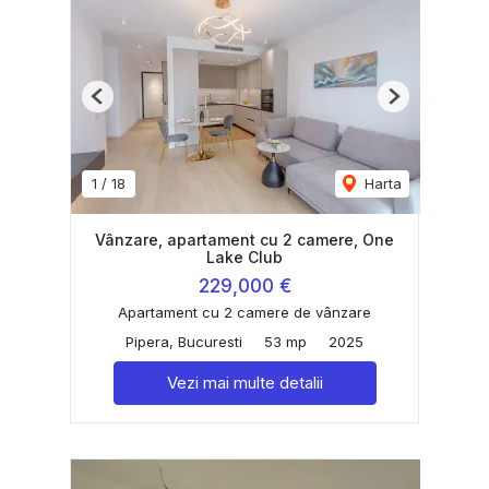
Previous
Next
1
/
18
Harta
Vânzare, apartament cu 2 camere, One
Lake Club
229,000 €
Apartament cu 2 camere de vânzare
Pipera, Bucuresti
53 mp
2025
Vezi mai multe detalii