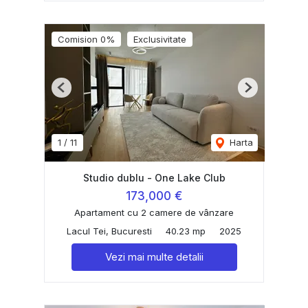
Comision 0%
Exclusivitate
Previous
Next
1
/
11
Harta
Studio dublu - One Lake Club
173,000 €
Apartament cu 2 camere de vânzare
Lacul Tei, Bucuresti
40.23 mp
2025
Vezi mai multe detalii