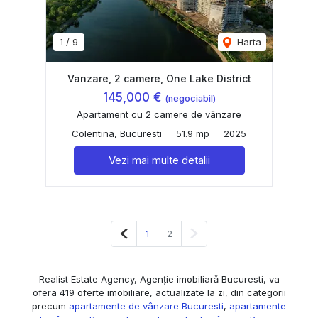
1
/
9
Harta
Vanzare, 2 camere, One Lake District
145,000 €
(negociabil)
Apartament cu 2 camere de vânzare
Colentina, Bucuresti
51.9 mp
2025
Vezi mai multe detalii
Pagina anterioară
Pagina următoare
1
2
Realist Estate Agency, Agenție imobiliară Bucuresti, va
ofera 419 oferte imobiliare, actualizate la zi, din categorii
precum
apartamente de vânzare Bucuresti
,
apartamente