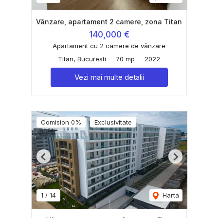
Vânzare, apartament 2 camere, zona Titan
140,000 €
Apartament cu 2 camere de vânzare
Titan, Bucuresti
70 mp
2022
Vezi mai multe detalii
Comision 0%
Exclusivitate
Previous
Next
1
/
14
Harta