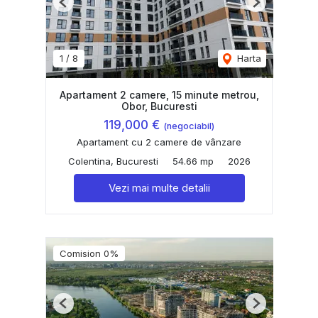
Previous
Next
1
/
8
Harta
Apartament 2 camere, 15 minute metrou,
Obor, Bucuresti
119,000 €
(negociabil)
Apartament cu 2 camere de vânzare
Colentina, Bucuresti
54.66 mp
2026
Vezi mai multe detalii
Comision 0%
Previous
Next