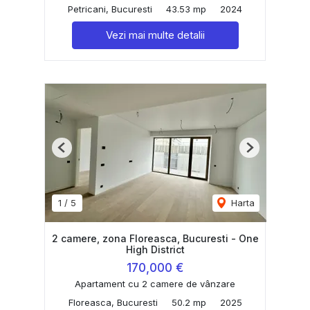
Petricani, Bucuresti
43.53 mp
2024
Vezi mai multe detalii
Previous
Next
1
/
5
Harta
2 camere, zona Floreasca, Bucuresti - One
High District
170,000 €
Apartament cu 2 camere de vânzare
Floreasca, Bucuresti
50.2 mp
2025