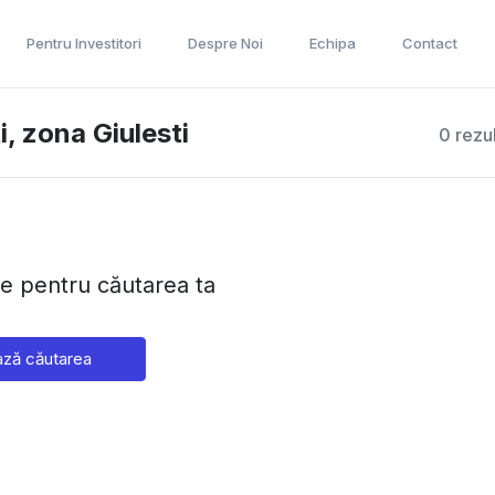
Pentru Investitori
Despre Noi
Echipa
Contact
, zona Giulesti
0 rezu
te pentru căutarea ta
ză căutarea