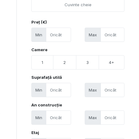
Preț (€)
Min
Max
Camere
1
2
3
4+
Suprafață utilă
Min
Max
An construcție
6
Min
Max
Etaj