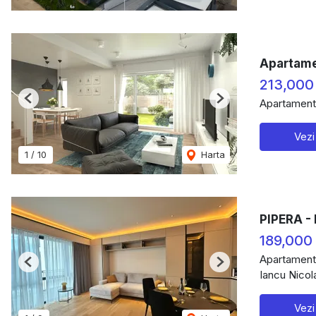
Apartame
213,000
Apartament
Previous
Next
Vezi
1
/
10
Harta
PIPERA -
189,000
Apartament
Previous
Next
Iancu Nicol
Vezi