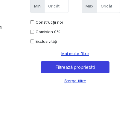
Min
Max
Construcții noi
n
Comision 0%
Exclusivități
Mai multe filtre
Șterge filtre