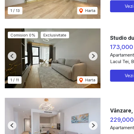
Vezi
1
/
13
Harta
Comision 0%
Exclusivitate
Studio d
173,000
Apartament
Previous
Next
Lacul Tei, 
Vezi
1
/
11
Harta
Vânzare,
229,000
Apartament
Previous
Next