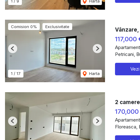
1
/
9
Harta
Comision 0%
Exclusivitate
Vânzare, 
117,000 
Apartament
Previous
Next
Petricani, B
Vezi
1
/
17
Harta
2 camere,
170,000
Apartament
Previous
Next
Floreasca, 