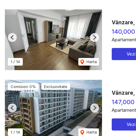
Vânzare,
140,000
Apartament
Previous
Next
Vezi
1
/
14
Harta
Comision 0%
Exclusivitate
Vânzare, 
147,000
Apartament
Previous
Next
Vezi
1
/
14
Harta