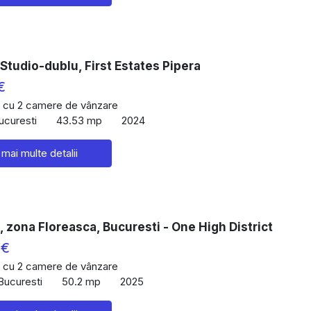
Studio-dublu, First Estates Pipera
€
 cu 2 camere de vânzare
ucuresti
43.53 mp
2024
 mai multe detalii
 zona Floreasca, Bucuresti - One High District
 €
 cu 2 camere de vânzare
Bucuresti
50.2 mp
2025