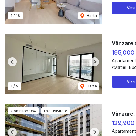
Vezi
1
/
18
Harta
Vânzare 
195,000
Apartament
Previous
Next
Aviatiei, Bu
Vezi
1
/
9
Harta
Comision 0%
Exclusivitate
Vânzare, 
129,900
Apartament
Previous
Next