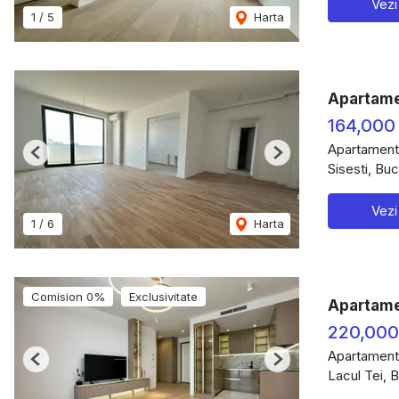
Vezi
1
/
5
Harta
Apartamen
164,000
Apartament
Previous
Next
Sisesti, Buc
Vezi
1
/
6
Harta
Comision 0%
Exclusivitate
Apartame
220,000
Apartament
Previous
Next
Lacul Tei, 