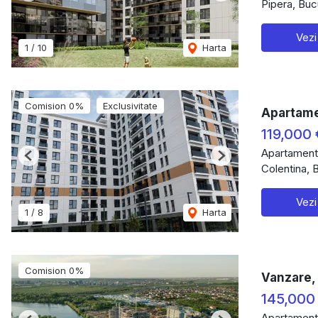
Pipera, Buc
Vezi
1
/
10
Harta
Comision 0%
Exclusivitate
Apartame
119,000
Apartament
Previous
Next
Colentina, 
Vezi
1
/
8
Harta
Comision 0%
Vanzare, 
145,000
Apartament