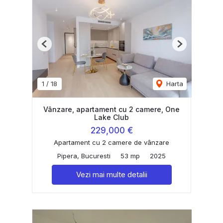
Previous
Next
1
/
18
Harta
Vânzare, apartament cu 2 camere, One
Lake Club
229,000 €
Apartament cu 2 camere de vânzare
Pipera, Bucuresti
53 mp
2025
Vezi mai multe detalii