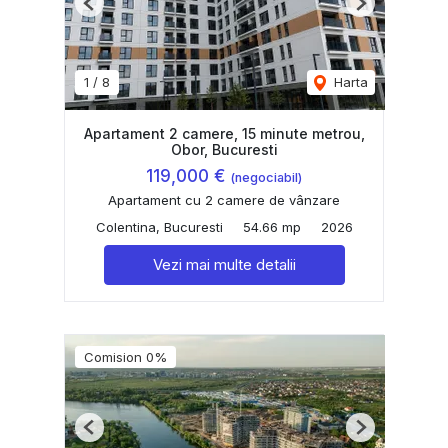
Previous
Next
1
/
8
Harta
Apartament 2 camere, 15 minute metrou,
Obor, Bucuresti
119,000 €
(negociabil)
Apartament cu 2 camere de vânzare
Colentina, Bucuresti
54.66 mp
2026
Vezi mai multe detalii
Comision 0%
Previous
Next