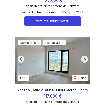
189,000 €
Apartament cu 2 camere de vânzare
Iancu Nicolae, Bucuresti
55 mp
2024
Vezi mai multe detalii
Comision 0%
Exclusivitate
Previous
Next
1
/
17
Harta
Vânzare, Studio-dublu, First Estates Pipera
117,000 €
Apartament cu 2 camere de vânzare