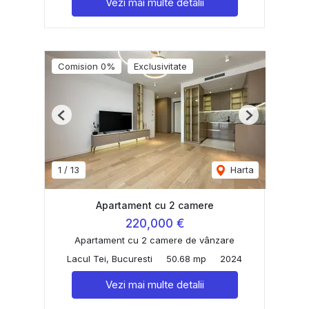
Vezi mai multe detalii
Comision 0%
Exclusivitate
Previous
Next
1
/
13
Harta
Apartament cu 2 camere
220,000 €
Apartament cu 2 camere de vânzare
Lacul Tei, Bucuresti
50.68 mp
2024
Vezi mai multe detalii