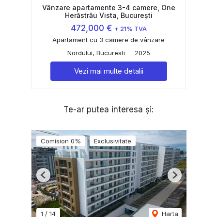
Vânzare apartamente 3-4 camere, One
Herăstrău Vista, București
472,000 €
+ 21% TVA
Apartament cu 3 camere de vânzare
Nordului, Bucuresti
2025
Vezi mai multe detalii
Te-ar putea interesa și:
Comision 0%
Exclusivitate
Previous
Next
1
/
14
Harta