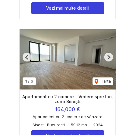
Vezi mai multe detalii
Previous
Next
1
/
6
Harta
Apartament cu 2 camere - Vedere spre lac,
zona Sisești
164,000 €
Apartament cu 2 camere de vânzare
Sisesti, Bucuresti
59.12 mp
2024