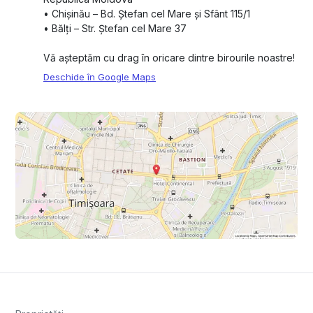
•⁠ ⁠Chișinău – Bd. Ștefan cel Mare și Sfânt 115/1
•⁠ ⁠Bălți – Str. Ștefan cel Mare 37
Vă așteptăm cu drag în oricare dintre birourile noastre!
Deschide în Google Maps