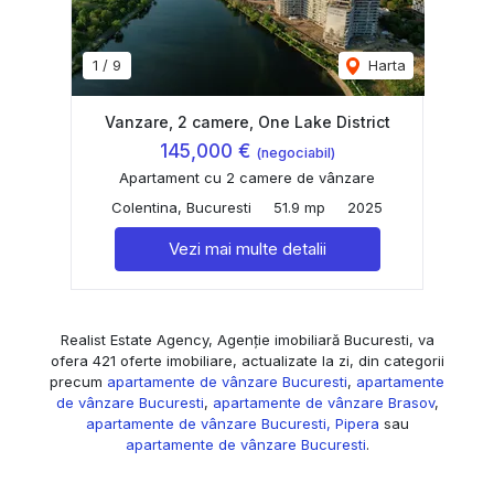
1
/
9
Harta
Vanzare, 2 camere, One Lake District
145,000 €
(negociabil)
Apartament cu 2 camere de vânzare
Colentina, Bucuresti
51.9 mp
2025
Vezi mai multe detalii
Realist Estate Agency, Agenție imobiliară Bucuresti, va
ofera 421 oferte imobiliare, actualizate la zi, din categorii
precum
apartamente de vânzare Bucuresti
,
apartamente
de vânzare Bucuresti
,
apartamente de vânzare Brasov
,
apartamente de vânzare Bucuresti, Pipera
sau
apartamente de vânzare Bucuresti
.