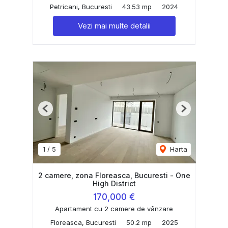
Petricani, Bucuresti
43.53 mp
2024
Vezi mai multe detalii
Previous
Next
1
/
5
Harta
2 camere, zona Floreasca, Bucuresti - One
High District
170,000 €
Apartament cu 2 camere de vânzare
Floreasca, Bucuresti
50.2 mp
2025