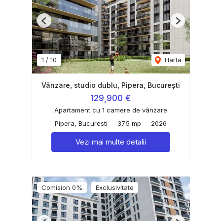
Previous
Next
1
/
10
Harta
Vânzare, studio dublu, Pipera, București
129,900 €
Apartament cu 1 camere de vânzare
Pipera, Bucuresti
37.5 mp
2026
Vezi mai multe detalii
Comision 0%
Exclusivitate