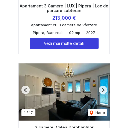
Apartament 3 Camere | LUX | Pipera | Loc de
parcare subteran
213,000 €
Apartament cu 3 camere de vânzare
Pipera, Bucuresti
92 mp
2027
Vezi mai multe detalii
Previous
Next
1
/
17
Harta
3 camere, Calea Dorobantilor