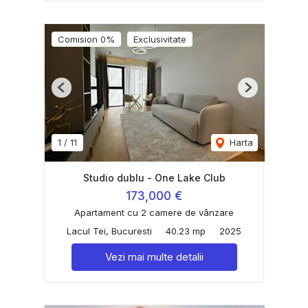
Comision 0%
Exclusivitate
Previous
Next
1
/
11
Harta
Studio dublu - One Lake Club
173,000 €
Apartament cu 2 camere de vânzare
Lacul Tei, Bucuresti
40.23 mp
2025
Vezi mai multe detalii