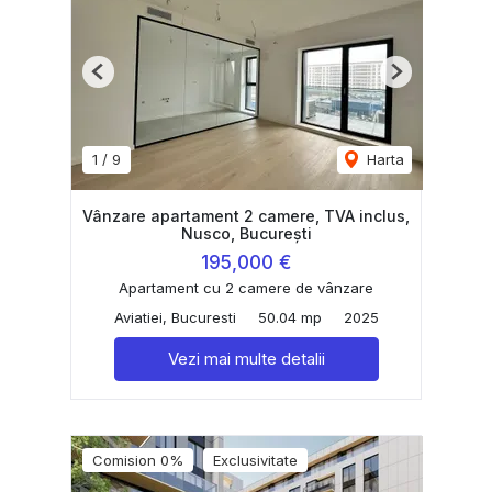
Previous
Next
1
/
9
Harta
Vânzare apartament 2 camere, TVA inclus,
Nusco, București
195,000 €
Apartament cu 2 camere de vânzare
Aviatiei, Bucuresti
50.04 mp
2025
Vezi mai multe detalii
Comision 0%
Exclusivitate