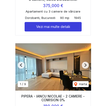
375,000 €
Apartament cu 3 camere de vânzare
Dorobanti, Bucuresti
90 mp
1945
Vezi mai multe detalii
Previous
Next
1
/
9
Harta
PIPERA - IANCU NICOLAE - 2 CAMERE -
COMISION 0%