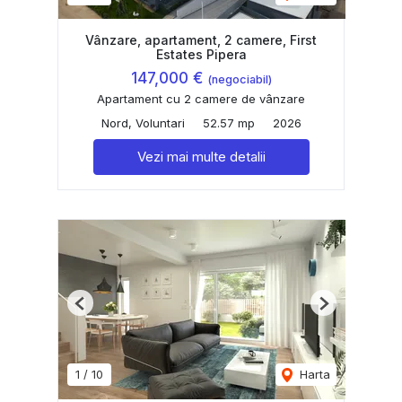
Vânzare, apartament, 2 camere, First
Estates Pipera
147,000 €
(negociabil)
Apartament cu 2 camere de vânzare
Nord, Voluntari
52.57 mp
2026
Vezi mai multe detalii
Previous
Next
1
/
10
Harta