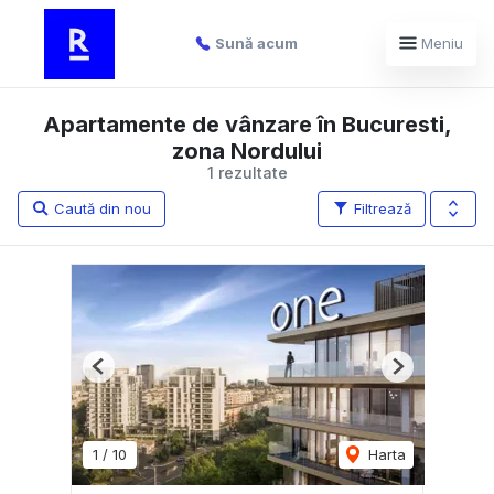
Sună acum
Meniu
Apartamente de vânzare în Bucuresti,
zona Nordului
1 rezultate
Caută din nou
Filtrează
Previous
Next
1
/
10
Harta