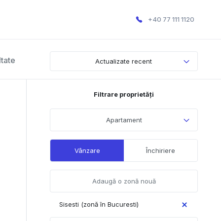
+40 77 111 1120
ltate
Actualizate recent
Filtrare proprietăți
Apartament
Vânzare
Închiriere
Sisesti (zonă în Bucuresti)