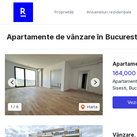
Proprietăți
Ansambluri rezidențiale
Apartamente de vânzare în Bucuresti
Apartamen
164,000
Apartament
Previous
Next
Sisesti, Buc
Vezi
1
/
6
Harta
Vânzare, 