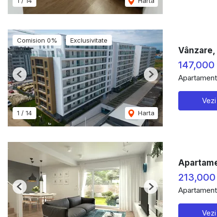
1
/
14
Harta
Comision 0%
Exclusivitate
Vânzare, 
147,000
Apartament
Previous
Next
Vezi
1
/
14
Harta
Apartame
213,000
Apartament
Previous
Next
Vezi