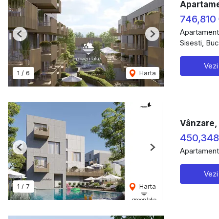
Apartamen
746,810
Apartament
Previous
Next
Sisesti, Buc
Vezi
1
/
6
Harta
Vânzare,
450,34
Apartament
Previous
Next
Vezi
1
/
7
Harta