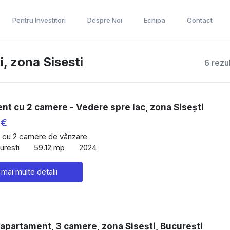
Pentru Investitori
Despre Noi
Echipa
Contact
, zona Sisesti
6 rezu
t cu 2 camere - Vedere spre lac, zona Sisești
 €
 cu 2 camere de vânzare
uresti
59.12 mp
2024
 mai multe detalii
apartament, 3 camere, zona Sisești, București