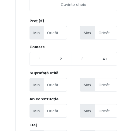
Preț (€)
Min
Max
Camere
1
2
3
4+
Suprafață utilă
Min
Max
An construcție
Min
Max
Etaj