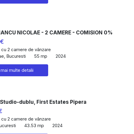
 IANCU NICOLAE - 2 CAMERE - COMISION 0%
 €
 cu 2 camere de vânzare
ae, Bucuresti
55 mp
2024
 mai multe detalii
Studio-dublu, First Estates Pipera
€
 cu 2 camere de vânzare
ucuresti
43.53 mp
2024