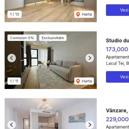
Vezi
1
/
13
Harta
Comision 0%
Exclusivitate
Studio d
173,000
Apartament
Previous
Next
Lacul Tei, 
Vezi
1
/
11
Harta
Vânzare,
229,000
Apartament
Previous
Next