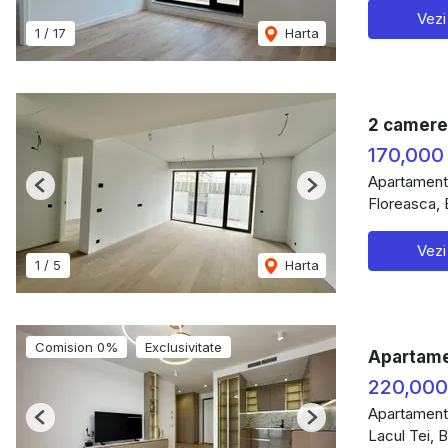
Vezi
1
/
17
Harta
2 camere,
170,000
Apartament
Previous
Next
Floreasca, 
Vezi
1
/
5
Harta
Comision 0%
Exclusivitate
Apartame
220,000
Apartament
Previous
Next
Lacul Tei, 