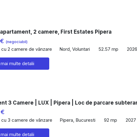
apartament, 2 camere, First Estates Pipera
 €
(negociabil)
 cu 2 camere de vânzare
Nord, Voluntari
52.57 mp
202
 mai multe detalii
nt 3 Camere | LUX | Pipera | Loc de parcare subtera
 €
 cu 3 camere de vânzare
Pipera, Bucuresti
92 mp
2027
 mai multe detalii