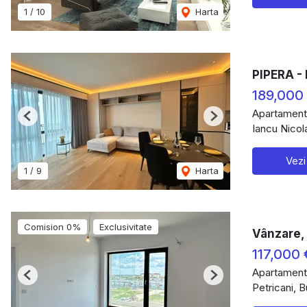
1
/
10
Harta
PIPERA -
189,000
Apartament
Previous
Next
Iancu Nicol
Vezi
1
/
9
Harta
Comision 0%
Exclusivitate
Vânzare, 
117,000 
Apartament
Previous
Next
Petricani, B