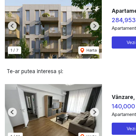
Apartamen
284,953
Apartament
Previous
Next
Vezi
1
/
7
Harta
Te-ar putea interesa și:
Vânzare,
140,000
Apartament
Previous
Next
Vezi