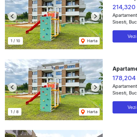
214,320
Apartament
Previous
Next
Sisesti, Buc
Vezi
1
/
10
Harta
Apartamen
178,204
Apartament
Previous
Next
Sisesti, Buc
Vezi
1
/
8
Harta