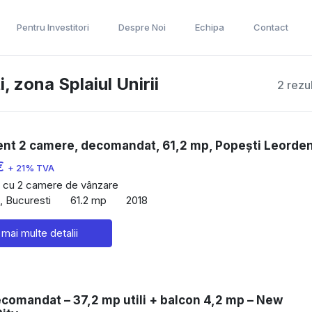
Pentru Investitori
Despre Noi
Echipa
Contact
 zona Splaiul Unirii
2 rezu
nt 2 camere, decomandat, 61,2 mp, Popești Leorden
€
+ 21% TVA
 cu 2 camere de vânzare
i, Bucuresti
61.2 mp
2018
 mai multe detalii
comandat – 37,2 mp utili + balcon 4,2 mp – New