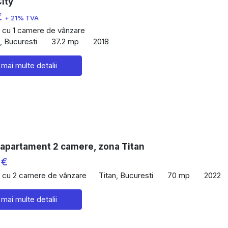
ity
€
+ 21% TVA
 cu 1 camere de vânzare
i, Bucuresti
37.2 mp
2018
 mai multe detalii
 apartament 2 camere, zona Titan
 €
 cu 2 camere de vânzare
Titan, Bucuresti
70 mp
2022
 mai multe detalii