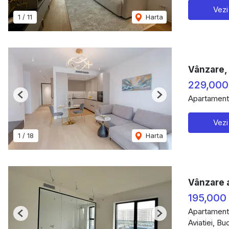
Vezi
1
/
11
Harta
Vânzare,
229,000
Apartament
Previous
Next
Vezi
1
/
18
Harta
Vânzare 
195,000
Apartament
Previous
Next
Aviatiei, Bu