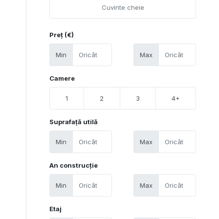
Preț (€)
Min
Max
Camere
1
2
3
4+
Suprafață utilă
Min
Max
An construcție
Min
Max
Etaj