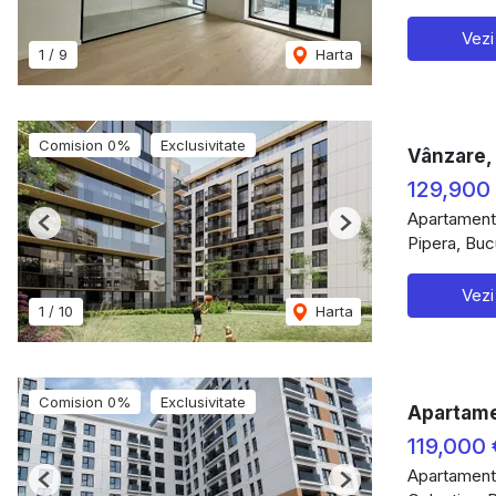
Vezi
1
/
9
Harta
Comision 0%
Exclusivitate
Vânzare, 
129,900
Apartament
Previous
Next
Pipera, Buc
Vezi
1
/
10
Harta
Comision 0%
Exclusivitate
Apartame
119,000
Apartament
Previous
Next