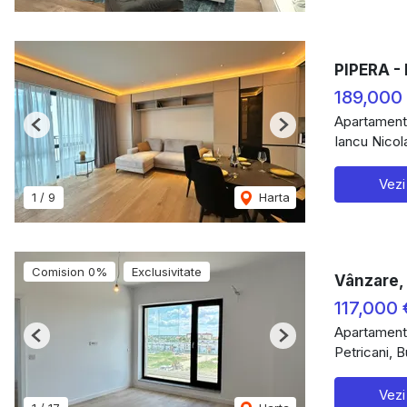
PIPERA -
189,000
Apartament
Previous
Next
Iancu Nicol
Vezi
1
/
9
Harta
Comision 0%
Exclusivitate
Vânzare, 
117,000 
Apartament
Previous
Next
Petricani, B
Vezi