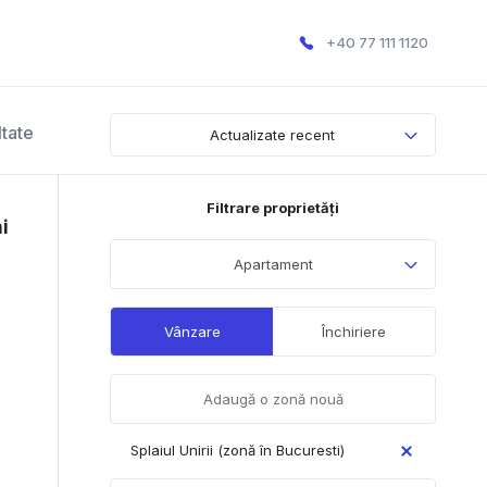
+40 77 111 1120
ltate
Actualizate recent
Filtrare proprietăți
i
Apartament
Vânzare
Închiriere
Splaiul Unirii (zonă în Bucuresti)