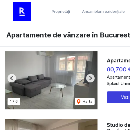
Proprietăți
Ansambluri rezidențiale
Apartamente de vânzare în Bucuresti,
Apartame
80,700 
Apartament
Previous
Next
Splaiul Uniri
Vezi
1
/
6
Harta
Studio de