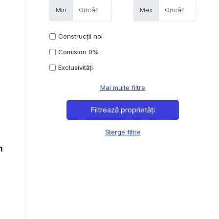
Min
Max
Construcții noi
Comision 0%
6
Exclusivități
Mai multe filtre
Șterge filtre
n