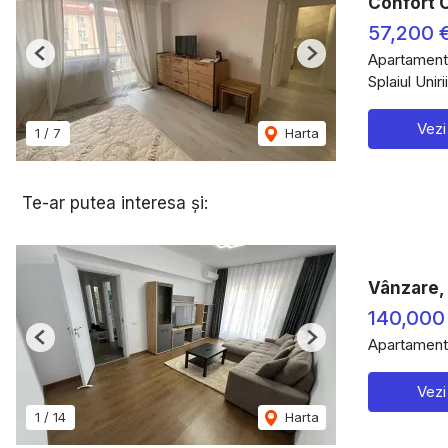
Confort C
57,200 
Apartament
Previous
Next
Splaiul Uniri
Vezi
1
/
7
Harta
Te-ar putea interesa și:
Vânzare,
140,000
Apartament
Previous
Next
Vezi
1
/
14
Harta