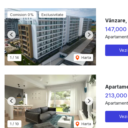
Comision 0%
Exclusivitate
Vânzare, 
147,000
Apartament
Previous
Next
Vezi
1
/
14
Harta
Apartame
213,000
Apartament
Previous
Next
Vezi
1
/
10
Harta