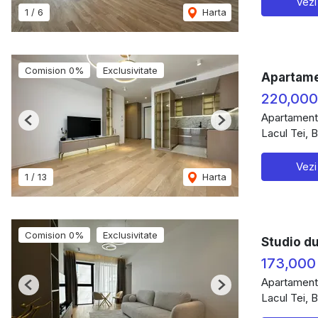
Vezi
1
/
6
Harta
Comision 0%
Exclusivitate
Apartame
220,000
Apartament
Previous
Next
Lacul Tei, 
Vezi
1
/
13
Harta
Comision 0%
Exclusivitate
Studio d
173,000
Apartament
Previous
Next
Lacul Tei, 