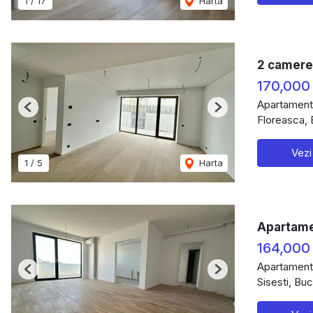
1
/
17
Harta
2 camere,
170,000
Apartament
Previous
Next
Floreasca, 
Vezi
1
/
5
Harta
Apartamen
164,000
Apartament
Previous
Next
Sisesti, Buc