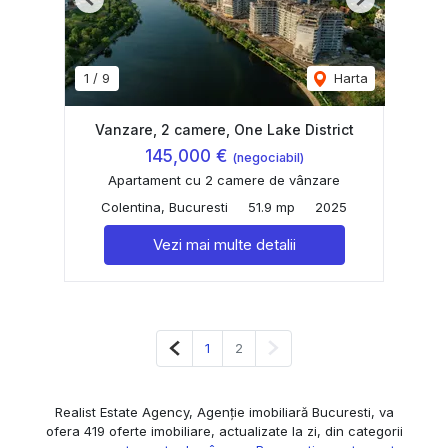
Previous
Next
1
/
9
Harta
Vanzare, 2 camere, One Lake District
145,000 €
(negociabil)
Apartament cu 2 camere de vânzare
Colentina, Bucuresti
51.9 mp
2025
Vezi mai multe detalii
Pagina anterioară
Pagina următoare
1
2
Realist Estate Agency, Agenție imobiliară Bucuresti, va
ofera 419 oferte imobiliare, actualizate la zi, din categorii