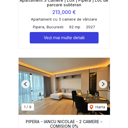
Apartament 3 Camere | LUX | Pipera | Loc de
parcare subteran
213,000 €
Apartament cu 3 camere de vânzare
Pipera, Bucuresti
92 mp
2027
Vezi mai multe detalii
Previous
Next
1
/
9
Harta
PIPERA - IANCU NICOLAE - 2 CAMERE -
COMISION 0%