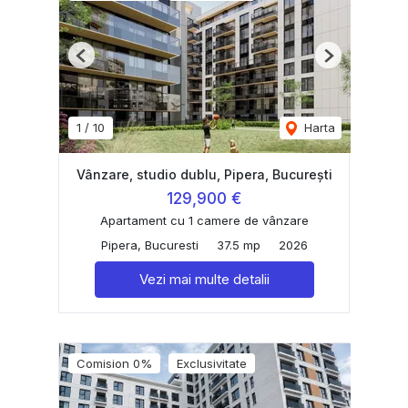
Previous
Next
1
/
10
Harta
Vânzare, studio dublu, Pipera, București
129,900 €
Apartament cu 1 camere de vânzare
Pipera, Bucuresti
37.5 mp
2026
Vezi mai multe detalii
Comision 0%
Exclusivitate