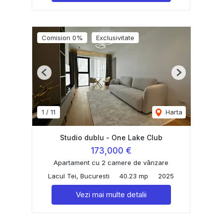
Comision 0%
Exclusivitate
Previous
Next
1
/
11
Harta
Studio dublu - One Lake Club
173,000 €
Apartament cu 2 camere de vânzare
Lacul Tei, Bucuresti
40.23 mp
2025
Vezi mai multe detalii