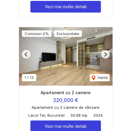
Vezi mai multe detalii
Comision 0%
Exclusivitate
Previous
Next
1
/
13
Harta
Apartament cu 2 camere
220,000 €
Apartament cu 2 camere de vânzare
Lacul Tei, Bucuresti
50.68 mp
2024
Vezi mai multe detalii