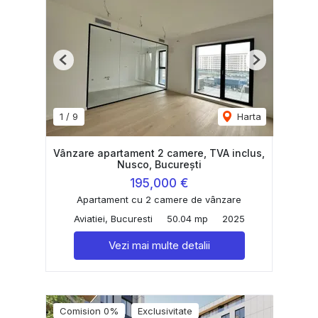
Previous
Next
1
/
9
Harta
Vânzare apartament 2 camere, TVA inclus,
Nusco, București
195,000 €
Apartament cu 2 camere de vânzare
Aviatiei, Bucuresti
50.04 mp
2025
Vezi mai multe detalii
Comision 0%
Exclusivitate