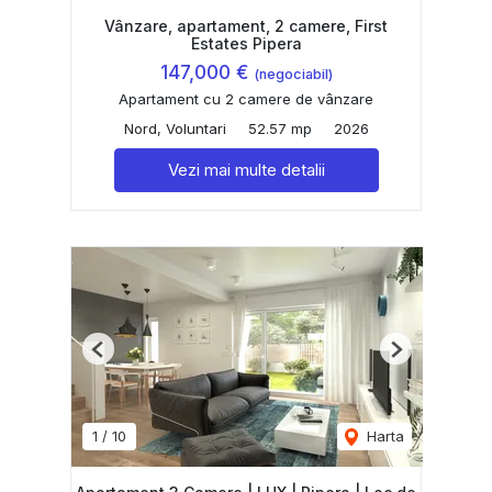
Vânzare, apartament, 2 camere, First
Estates Pipera
147,000 €
(negociabil)
Apartament cu 2 camere de vânzare
Nord, Voluntari
52.57 mp
2026
Vezi mai multe detalii
Previous
Next
1
/
10
Harta