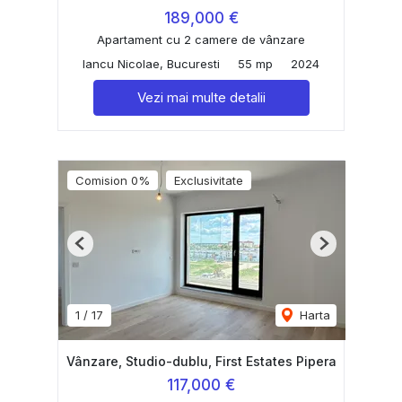
189,000 €
Apartament cu 2 camere de vânzare
Iancu Nicolae, Bucuresti
55 mp
2024
Vezi mai multe detalii
Comision 0%
Exclusivitate
Previous
Next
1
/
17
Harta
Vânzare, Studio-dublu, First Estates Pipera
117,000 €