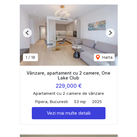
Previous
Next
1
/
18
Harta
Vânzare, apartament cu 2 camere, One
Lake Club
229,000 €
Apartament cu 2 camere de vânzare
Pipera, Bucuresti
53 mp
2025
Vezi mai multe detalii