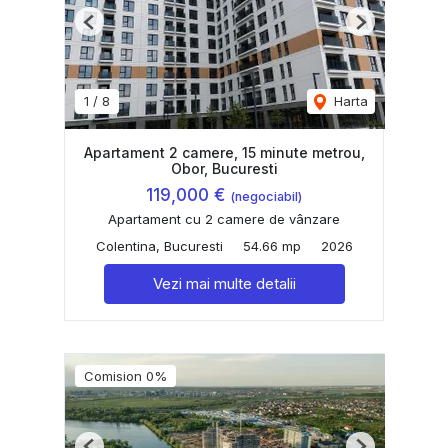
Previous
Next
1
/
8
Harta
Apartament 2 camere, 15 minute metrou,
Obor, Bucuresti
119,000 €
(negociabil)
Apartament cu 2 camere de vânzare
Colentina, Bucuresti
54.66 mp
2026
Vezi mai multe detalii
Comision 0%