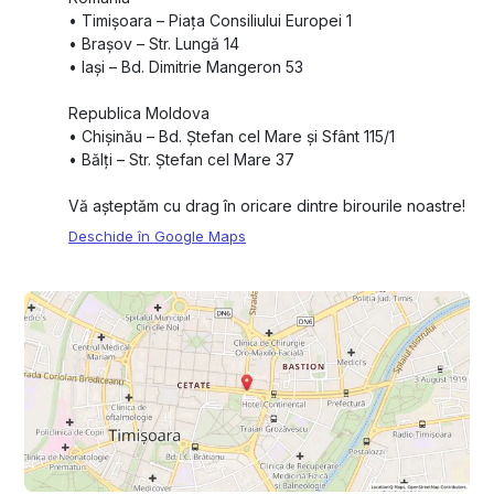
•⁠ ⁠Timișoara – Piața Consiliului Europei 1
•⁠ ⁠Brașov – Str. Lungă 14
•⁠ ⁠Iași – Bd. Dimitrie Mangeron 53
Republica Moldova
•⁠ ⁠Chișinău – Bd. Ștefan cel Mare și Sfânt 115/1
•⁠ ⁠Bălți – Str. Ștefan cel Mare 37
Vă așteptăm cu drag în oricare dintre birourile noastre!
Deschide în Google Maps