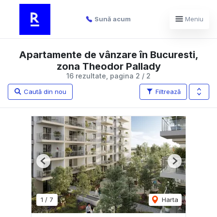
Sună acum
Meniu
Apartamente de vânzare în Bucuresti,
zona Theodor Pallady
16 rezultate, pagina 2 / 2
Caută din nou
Filtrează
Previous
Next
1
/
7
Harta