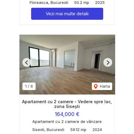
Floreasca, Bucuresti
50.2 mp
2025
Vezi mai multe detalii
Previous
Next
1
/
6
Harta
Apartament cu 2 camere - Vedere spre lac,
zona Sisești
164,000 €
Apartament cu 2 camere de vânzare
Sisesti, Bucuresti
59.12 mp
2024