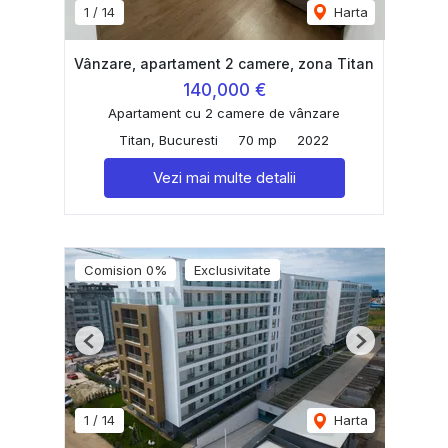
1
/
14
Harta
Vânzare, apartament 2 camere, zona Titan
140,000 €
Apartament cu 2 camere de vânzare
Titan, Bucuresti
70 mp
2022
Vezi mai multe detalii
Comision 0%
Exclusivitate
Previous
Next
1
/
14
Harta