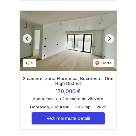
Previous
Next
1
/
5
Harta
2 camere, zona Floreasca, Bucuresti - One
High District
170,000 €
Apartament cu 2 camere de vânzare
Floreasca, Bucuresti
50.2 mp
2025
Vezi mai multe detalii