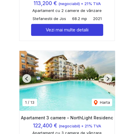
113,200 €
(negociabil) + 21% TVA
Apartament cu 2 camere de vânzare
Stefanestii de Jos
68.2 mp
2021
Vezi mai multe detalii
Previous
Next
1
/
13
Harta
Apartament 3 camere – NorthLight Residenc
122,400 €
(negociabil) + 21% TVA
Apartament cu 3 camere de vânzare