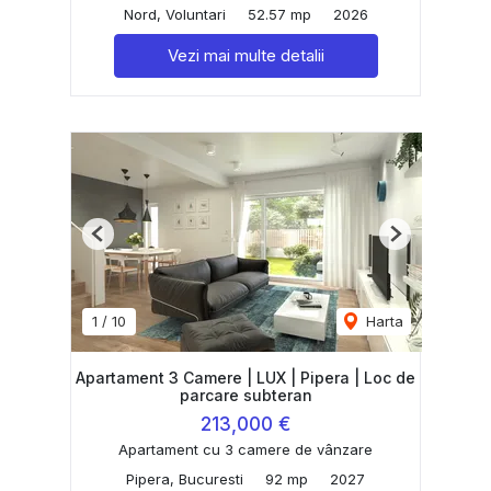
Nord, Voluntari
52.57 mp
2026
Vezi mai multe detalii
Previous
Next
1
/
10
Harta
Apartament 3 Camere | LUX | Pipera | Loc de
parcare subteran
213,000 €
Apartament cu 3 camere de vânzare
Pipera, Bucuresti
92 mp
2027