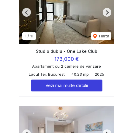
Previous
Next
1
/
11
Harta
Studio dublu - One Lake Club
173,000 €
Apartament cu 2 camere de vânzare
Lacul Tei, Bucuresti
40.23 mp
2025
Vezi mai multe detalii