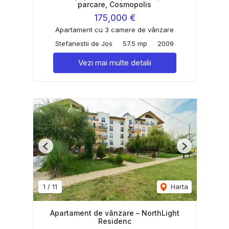
parcare, Cosmopolis
175,000 €
Apartament cu 3 camere de vânzare
Stefanestii de Jos
57.5 mp
2009
Vezi mai multe detalii
Previous
Next
1
/
11
Harta
Apartament de vânzare – NorthLight
Residenc