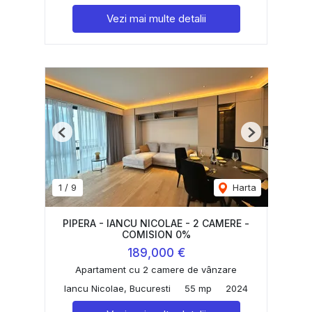
Vezi mai multe detalii
Previous
Next
1
/
9
Harta
PIPERA - IANCU NICOLAE - 2 CAMERE -
COMISION 0%
189,000 €
Apartament cu 2 camere de vânzare
Iancu Nicolae, Bucuresti
55 mp
2024