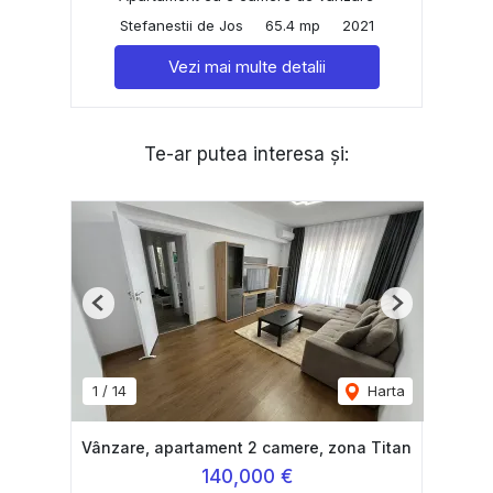
Stefanestii de Jos
65.4 mp
2021
Vezi mai multe detalii
Te-ar putea interesa și:
Previous
Next
1
/
14
Harta
Vânzare, apartament 2 camere, zona Titan
140,000 €