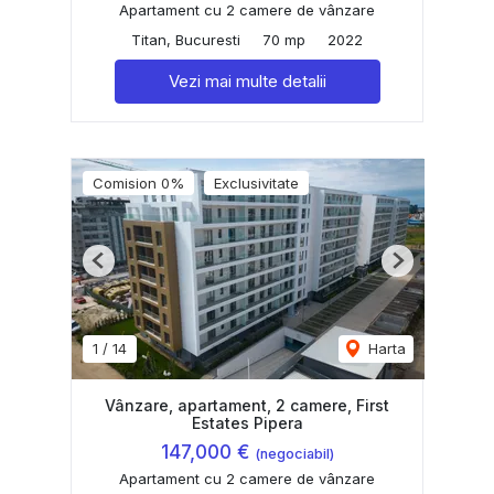
Apartament cu 2 camere de vânzare
Titan, Bucuresti
70 mp
2022
Vezi mai multe detalii
Comision 0%
Exclusivitate
Previous
Next
1
/
14
Harta
Vânzare, apartament, 2 camere, First
Estates Pipera
147,000 €
(negociabil)
Apartament cu 2 camere de vânzare