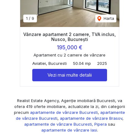
1
/
9
Harta
Vânzare apartament 2 camere, TVA inclus,
Nusco, București
195,000 €
Apartament cu 2 camere de vânzare
Aviatiei, Bucuresti
50.04 mp
2025
Vezi mai multe detalii
Realist Estate Agency, Agenție imobiliară Bucuresti, va
ofera 419 oferte imobiliare, actualizate la zi, din categorii
precum
apartamente de vânzare Bucuresti
,
apartamente
de vânzare Bucuresti
,
apartamente de vânzare Brasov
,
apartamente de vânzare Bucuresti, Pipera
sau
apartamente de vânzare Iasi
.