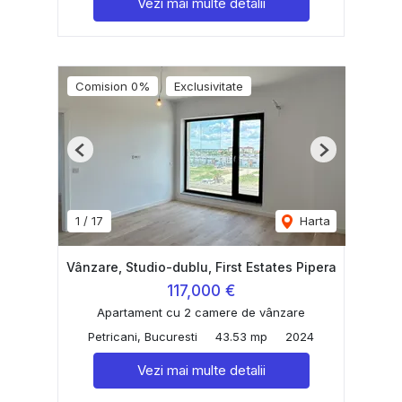
Vezi mai multe detalii
Comision 0%
Exclusivitate
Previous
Next
1
/
17
Harta
Vânzare, Studio-dublu, First Estates Pipera
117,000 €
Apartament cu 2 camere de vânzare
Petricani, Bucuresti
43.53 mp
2024
Vezi mai multe detalii