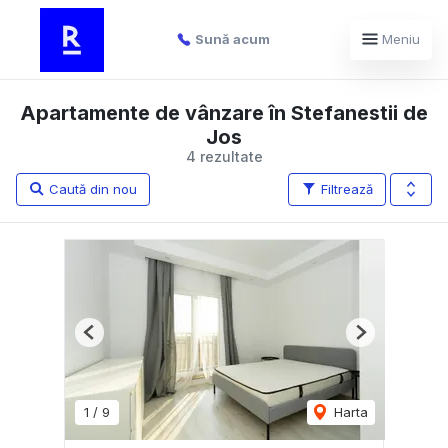
Sună acum
Meniu
Apartamente de vânzare în Stefanestii de
Jos
4 rezultate
Caută din nou
Filtrează
Previous
Next
1
/
9
Harta