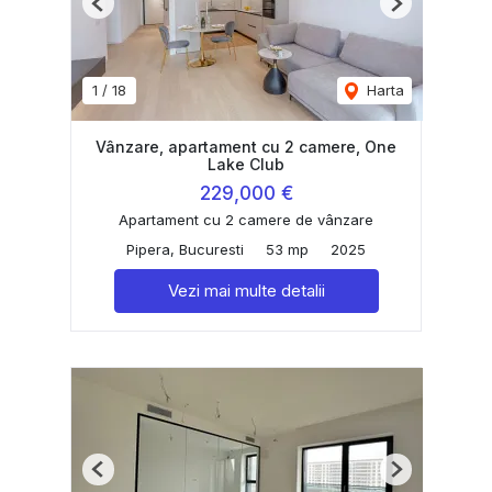
Previous
Next
1
/
18
Harta
Vânzare, apartament cu 2 camere, One
Lake Club
229,000 €
Apartament cu 2 camere de vânzare
Pipera, Bucuresti
53 mp
2025
Vezi mai multe detalii
Previous
Next