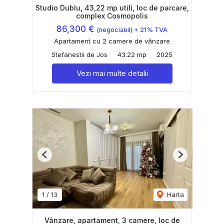
Studio Dublu, 43,22 mp utili, loc de parcare,
complex Cosmopolis
86,300 €
(negociabil) + 21% TVA
Apartament cu 2 camere de vânzare
Stefanestii de Jos
43.22 mp
2025
Vezi mai multe detalii
Previous
Next
1
/
13
Harta
Vânzare, apartament, 3 camere, loc de