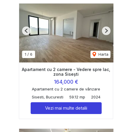
Previous
Next
1
/
6
Harta
Apartament cu 2 camere - Vedere spre lac,
zona Sisești
164,000 €
Apartament cu 2 camere de vânzare
Sisesti, Bucuresti
59.12 mp
2024
Vezi mai multe detalii