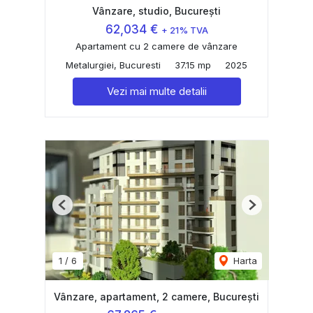
Vânzare, studio, București
62,034 €
+ 21% TVA
Apartament cu 2 camere de vânzare
Metalurgiei, Bucuresti
37.15 mp
2025
Vezi mai multe detalii
Previous
Next
1
/
6
Harta
Vânzare, apartament, 2 camere, București