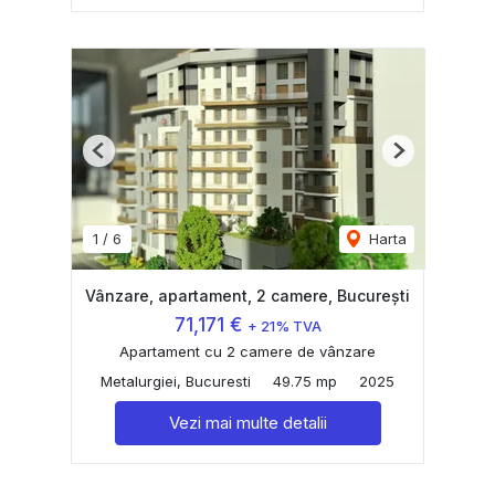
Previous
Next
1
/
6
Harta
Vânzare, apartament, 2 camere, București
71,171 €
+ 21% TVA
Apartament cu 2 camere de vânzare
Metalurgiei, Bucuresti
49.75 mp
2025
Vezi mai multe detalii