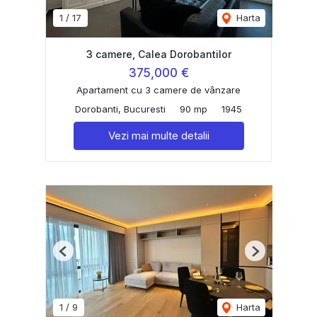
1
/
17
Harta
3 camere, Calea Dorobantilor
375,000 €
Apartament cu 3 camere de vânzare
Dorobanti, Bucuresti
90 mp
1945
Vezi mai multe detalii
Previous
Next
1
/
9
Harta