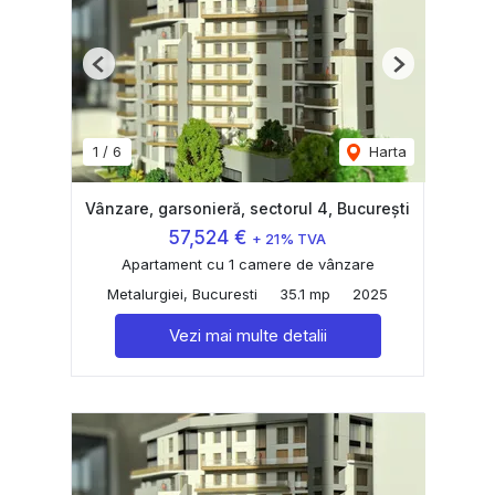
Previous
Next
1
/
6
Harta
Vânzare, garsonieră, sectorul 4, București
57,524 €
+ 21% TVA
Apartament cu 1 camere de vânzare
Metalurgiei, Bucuresti
35.1 mp
2025
Vezi mai multe detalii