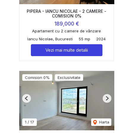
PIPERA - IANCU NICOLAE - 2 CAMERE -
COMISION 0%
189,000 €
Apartament cu 2 camere de vânzare
Iancu Nicolae, Bucuresti
55 mp
2024
Vezi mai multe detalii
Comision 0%
Exclusivitate
Previous
Next
1
/
17
Harta