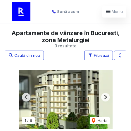
Sună acum
Meniu
Apartamente de vânzare în Bucuresti,
zona Metalurgiei
9 rezultate
Caută din nou
Filtrează
Previous
Next
1
/
6
Harta