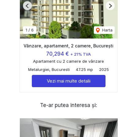
Previous
Next
1
/
6
Harta
Vânzare, apartament, 2 camere, București
70,294 €
+ 21% TVA
Apartament cu 2 camere de vânzare
Metalurgiei, Bucuresti
47.25 mp
2025
Vezi mai multe detalii
Te-ar putea interesa și: