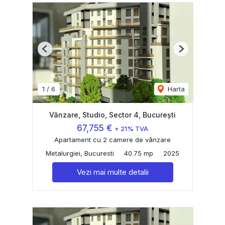
Previous
Next
1
/
6
Harta
Vânzare, Studio, Sector 4, București
67,755 €
+ 21% TVA
Apartament cu 2 camere de vânzare
Metalurgiei, Bucuresti
40.75 mp
2025
Vezi mai multe detalii