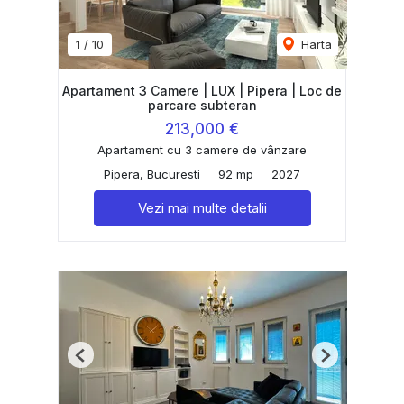
1
/
10
Harta
Apartament 3 Camere | LUX | Pipera | Loc de
parcare subteran
213,000 €
Apartament cu 3 camere de vânzare
Pipera, Bucuresti
92 mp
2027
Vezi mai multe detalii
Previous
Next