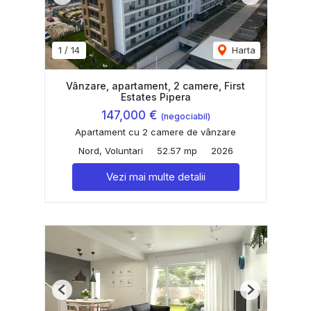
1
/
14
Harta
Vânzare, apartament, 2 camere, First
Estates Pipera
147,000 €
(negociabil)
Apartament cu 2 camere de vânzare
Nord, Voluntari
52.57 mp
2026
Vezi mai multe detalii
Previous
Next