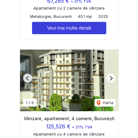
67,265 €
+ 21% TVA
Apartament cu 2 camere de vânzare
Metalurgiei, Bucuresti
45.1 mp
2025
Vezi mai multe detalii
Previous
Next
1
/
6
Harta
Vânzare, apartament, 4 camere, București
125,526 €
+ 21% TVA
Apartament cu 4 camere de vânzare