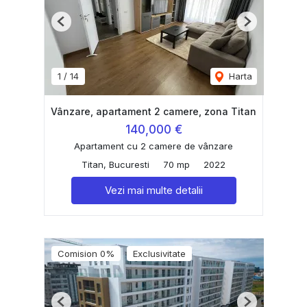
Previous
Next
1
/
14
Harta
Vânzare, apartament 2 camere, zona Titan
140,000 €
Apartament cu 2 camere de vânzare
Titan, Bucuresti
70 mp
2022
Vezi mai multe detalii
Comision 0%
Exclusivitate
Previous
Next