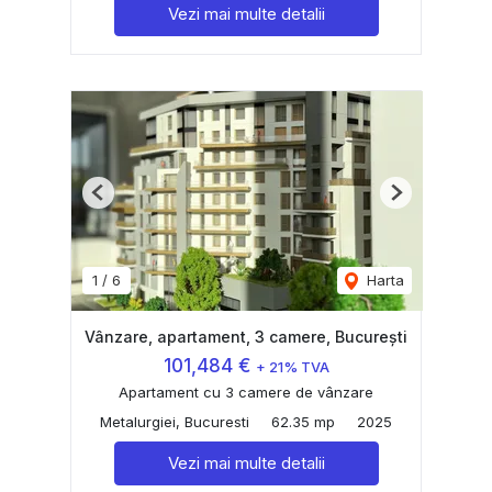
Vezi mai multe detalii
Previous
Next
1
/
6
Harta
Vânzare, apartament, 3 camere, București
101,484 €
+ 21% TVA
Apartament cu 3 camere de vânzare
Metalurgiei, Bucuresti
62.35 mp
2025
Vezi mai multe detalii