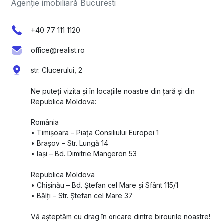
Agenție imobiliară Bucuresti
+40 77 111 1120
office@realist.ro
str. Clucerului, 2
Ne puteți vizita și în locațiile noastre din țară și din
Republica Moldova:
România
•⁠ ⁠Timișoara – Piața Consiliului Europei 1
•⁠ ⁠Brașov – Str. Lungă 14
•⁠ ⁠Iași – Bd. Dimitrie Mangeron 53
Republica Moldova
•⁠ ⁠Chișinău – Bd. Ștefan cel Mare și Sfânt 115/1
•⁠ ⁠Bălți – Str. Ștefan cel Mare 37
Vă așteptăm cu drag în oricare dintre birourile noastre!